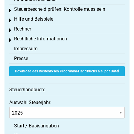
Steuerbescheid prüfen: Kontrolle muss sein
Toggle menu
Hilfe und Beispiele
Toggle menu
Rechner
Toggle menu
Rechtliche Informationen
Toggle menu
Impressum
Presse
Download des kostenlosen Programm-Handbuchs als .pdf Datei
Steuerhandbuch:
Auswahl Steuerjahr:
Start / Basisangaben