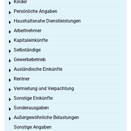
Kinder
Toggle menu
Persönliche Angaben
Toggle menu
Haushaltsnahe Dienstleistungen
Toggle menu
Arbeitnehmer
Toggle menu
Kapitaleinkünfte
Toggle menu
Selbständige
Toggle menu
Gewerbebetrieb
Toggle menu
Ausländische Einkünfte
Toggle menu
Rentner
Toggle menu
Vermietung und Verpachtung
Toggle menu
Sonstige Einkünfte
Toggle menu
Sonderausgaben
Toggle menu
Außergewöhnliche Belastungen
Toggle menu
Sonstige Angaben