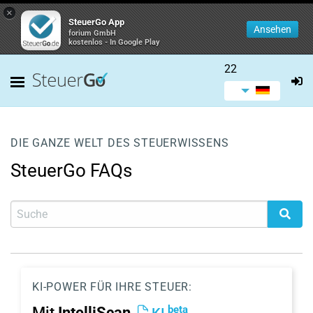
×
SteuerGo App
Ansehen
forium GmbH
kostenlos - In Google Play
22
DIE GANZE WELT DES STEUERWISSENS
SteuerGo FAQs
KI-POWER FÜR IHRE STEUER:
beta
Mit
IntelliScan