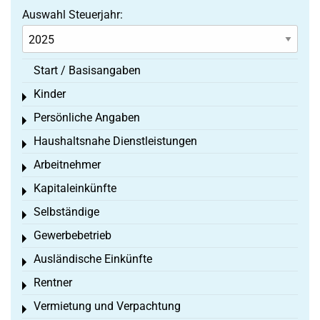
Auswahl Steuerjahr:
Start / Basisangaben
Kinder
Toggle menu
Persönliche Angaben
Toggle menu
Haushaltsnahe Dienstleistungen
Toggle menu
Arbeitnehmer
Toggle menu
Kapitaleinkünfte
Toggle menu
Selbständige
Toggle menu
Gewerbebetrieb
Toggle menu
Ausländische Einkünfte
Toggle menu
Rentner
Toggle menu
Vermietung und Verpachtung
Toggle menu