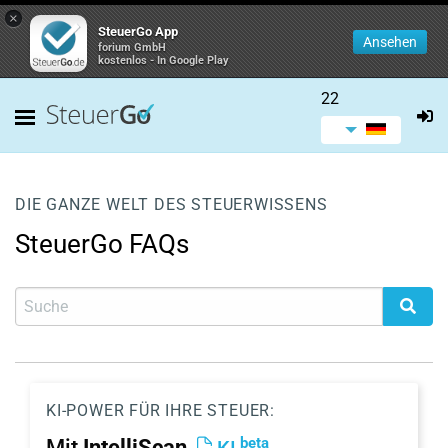
×
SteuerGo App
Ansehen
forium GmbH
kostenlos - In Google Play
22
DIE GANZE WELT DES STEUERWISSENS
SteuerGo FAQs
KI-POWER FÜR IHRE STEUER:
beta
Mit
IntelliScan