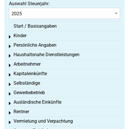
Auswahl Steuerjahr:
Start / Basisangaben
Kinder
Toggle menu
Persönliche Angaben
Toggle menu
Haushaltsnahe Dienstleistungen
Toggle menu
Arbeitnehmer
Toggle menu
Kapitaleinkünfte
Toggle menu
Selbständige
Toggle menu
Gewerbebetrieb
Toggle menu
Ausländische Einkünfte
Toggle menu
Rentner
Toggle menu
Vermietung und Verpachtung
Toggle menu