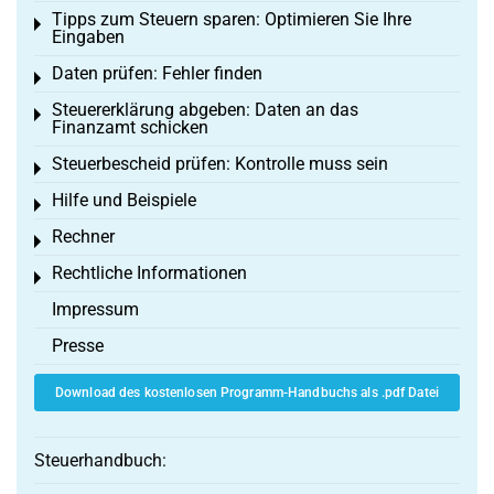
Tipps zum Steuern sparen: Optimieren Sie Ihre
Toggle menu
Eingaben
Daten prüfen: Fehler finden
Toggle menu
Steuererklärung abgeben: Daten an das
Toggle menu
Finanzamt schicken
Steuerbescheid prüfen: Kontrolle muss sein
Toggle menu
Hilfe und Beispiele
Toggle menu
Rechner
Toggle menu
Rechtliche Informationen
Toggle menu
Impressum
Presse
Download des kostenlosen Programm-Handbuchs als .pdf Datei
Steuerhandbuch: