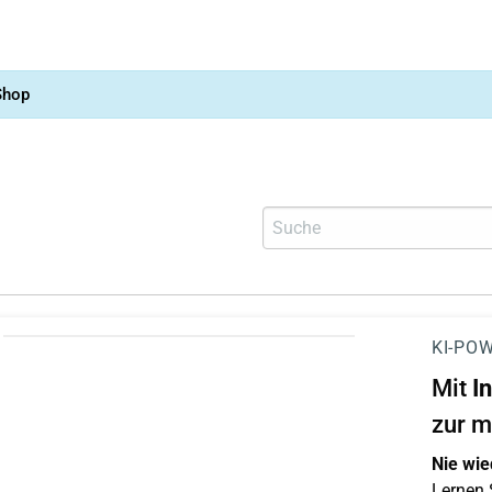
Shop
KI-POW
Mit
I
zur m
Nie wie
Lernen S