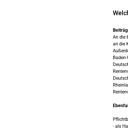
Welch
Beiträg
An die 
an die 
Außerde
Baden-W
Deutsc
Rentenv
Deutsch
Rheinla
Rentenv
Ebenfal
Pflicht
- als H