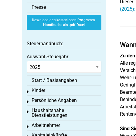
Dieser 
Presse
(2025):
Download des kostenlosen Programm-
Handbuchs als .pdf Datei
Steuerhandbuch:
Wann 
Zu den 
Auswahl Steuerjahr:
Alle re
Versich
Wehr- u
Start / Basisangaben
Geringf
Kinder
Toggle menu
Beamte 
Behinde
Persönliche Angaben
Toggle menu
Arbeits
Haushaltsnahe
Toggle menu
Rentenv
Dienstleistungen
Arbeitnehmer
Toggle menu
Sind Si
Kapitaleinkünfte
Wenn Si