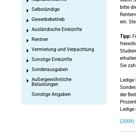
Toggle menu
bitte d
Selbständige
Toggle menu
Rentenv
Gewerbebetrieb
Toggle menu
ein. St
Ausländische Einkünfte
Toggle menu
Tipp:
Fr
Rentner
Toggle menu
freiwil
Vermietung und Verpachtung
Studien
Toggle menu
erhalte
Sonstige Einkünfte
Toggle menu
Sie zah
Sonderausgaben
Toggle menu
Außergewöhnliche
Ledige 
Toggle menu
Belastungen
Sondera
Sonstige Angaben
der Bei
Prozent
Ledige 
(2009):