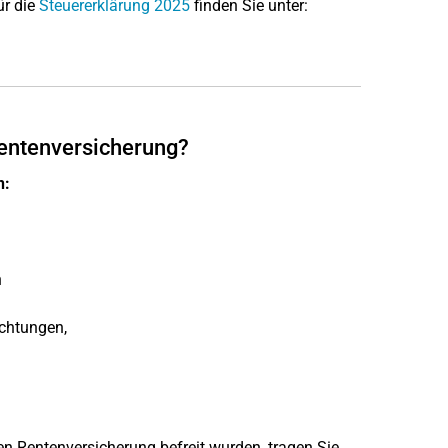
ür die
Steuererklärung 2025
finden Sie unter:
 Rentenversicherung?
n:
n
ichtungen,
en Rentenversicherung befreit wurden, tragen Sie