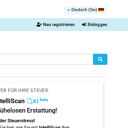
Deutsch (Sie)
Neu registrieren
Einloggen
ER FÜR IHRE STEUER:
beta
ntelliScan
KI
ühelosen Erstattung!
der Steuerstress!
ie hier, wie Sie mit
IntelliScan
Ihre