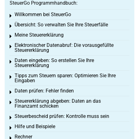
SteuerGo Programmhandbuch:
Willkommen bei SteuerGo
Toggle menu
Übersicht: So verwalten Sie Ihre Steuerfälle
Toggle menu
Meine Steuererklärung
Toggle menu
Elektronischer Datenabruf: Die vorausgefüllte
Toggle menu
Steuererklärung
Daten eingeben: So erstellen Sie Ihre
Toggle menu
Steuererklärung
Tipps zum Steuern sparen: Optimieren Sie Ihre
Toggle menu
Eingaben
Daten prüfen: Fehler finden
Toggle menu
Steuererklärung abgeben: Daten an das
Toggle menu
Finanzamt schicken
Steuerbescheid prüfen: Kontrolle muss sein
Toggle menu
Hilfe und Beispiele
Toggle menu
Rechner
Toggle menu