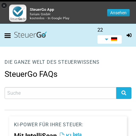
×
SteuerGo App
Ansehen
forium GmbH
kostenlos - In Google Play
22
DIE GANZE WELT DES STEUERWISSENS
SteuerGo FAQs
KI-POWER FÜR IHRE STEUER:
beta
Mit
IntelliScan