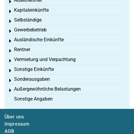
Arbeitnehmer
Toggle menu
Kapitaleinkünfte
Toggle menu
Selbständige
Toggle menu
Gewerbebetrieb
Toggle menu
Ausländische Einkünfte
Toggle menu
Rentner
Toggle menu
Vermietung und Verpachtung
Toggle menu
Sonstige Einkünfte
Toggle menu
Sonderausgaben
Toggle menu
Außergewöhnliche Belastungen
Toggle menu
Sonstige Angaben
Über uns
Impressum
AGB