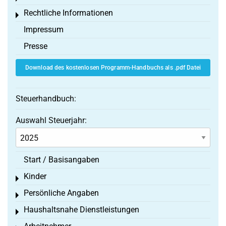
Rechtliche Informationen
Toggle menu
Impressum
Presse
Download des kostenlosen Programm-Handbuchs als .pdf Datei
Steuerhandbuch:
Auswahl Steuerjahr:
Start / Basisangaben
Kinder
Toggle menu
Persönliche Angaben
Toggle menu
Haushaltsnahe Dienstleistungen
Toggle menu