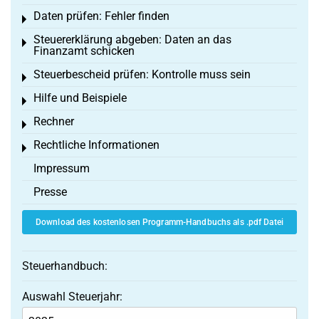
Daten prüfen: Fehler finden
Toggle menu
Steuererklärung abgeben: Daten an das
Toggle menu
Finanzamt schicken
Steuerbescheid prüfen: Kontrolle muss sein
Toggle menu
Hilfe und Beispiele
Toggle menu
Rechner
Toggle menu
Rechtliche Informationen
Toggle menu
Impressum
Presse
Download des kostenlosen Programm-Handbuchs als .pdf Datei
Steuerhandbuch:
Auswahl Steuerjahr: