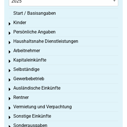
Start / Basisangaben
Kinder
Toggle menu
Persönliche Angaben
Toggle menu
Haushaltsnahe Dienstleistungen
Toggle menu
Arbeitnehmer
Toggle menu
Kapitaleinkünfte
Toggle menu
Selbständige
Toggle menu
Gewerbebetrieb
Toggle menu
Ausländische Einkünfte
Toggle menu
Rentner
Toggle menu
Vermietung und Verpachtung
Toggle menu
Sonstige Einkünfte
Toggle menu
Sonderausgaben