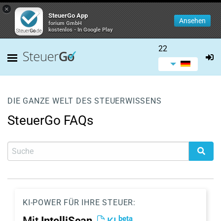
×
SteuerGo App
Ansehen
forium GmbH
kostenlos - In Google Play
22
DIE GANZE WELT DES STEUERWISSENS
SteuerGo FAQs
KI-POWER FÜR IHRE STEUER:
beta
Mit
IntelliScan