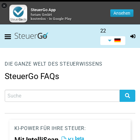
×
SteuerGo App
Ansehen
forium GmbH
kostenlos - In Google Play
22
DIE GANZE WELT DES STEUERWISSENS
SteuerGo FAQs
KI-POWER FÜR IHRE STEUER:
beta
Mit
IntelliScan