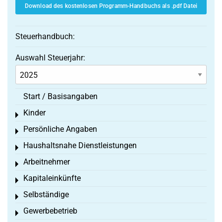
Download des kostenlosen Programm-Handbuchs als .pdf Datei
Steuerhandbuch:
Auswahl Steuerjahr:
Start / Basisangaben
Kinder
Toggle menu
Persönliche Angaben
Toggle menu
Haushaltsnahe Dienstleistungen
Toggle menu
Arbeitnehmer
Toggle menu
Kapitaleinkünfte
Toggle menu
Selbständige
Toggle menu
Gewerbebetrieb
Toggle menu