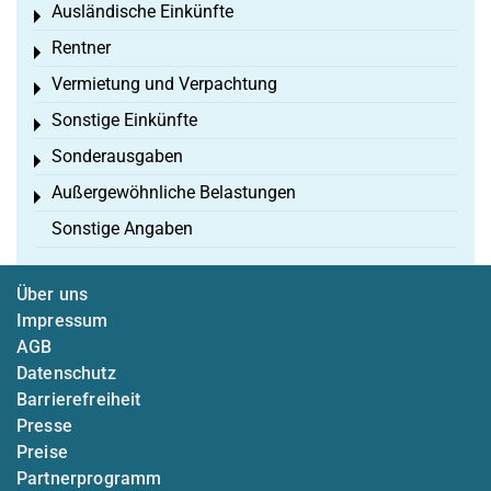
Ausländische Einkünfte
Toggle menu
Rentner
Toggle menu
Vermietung und Verpachtung
Toggle menu
Sonstige Einkünfte
Toggle menu
Sonderausgaben
Toggle menu
Außergewöhnliche Belastungen
Toggle menu
Sonstige Angaben
Über uns
Impressum
AGB
Datenschutz
Barrierefreiheit
Presse
Preise
Partnerprogramm