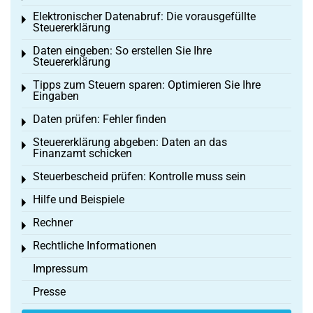
Elektronischer Datenabruf: Die vorausgefüllte
Toggle menu
Steuererklärung
Daten eingeben: So erstellen Sie Ihre
Toggle menu
Steuererklärung
Tipps zum Steuern sparen: Optimieren Sie Ihre
Toggle menu
Eingaben
Daten prüfen: Fehler finden
Toggle menu
Steuererklärung abgeben: Daten an das
Toggle menu
Finanzamt schicken
Steuerbescheid prüfen: Kontrolle muss sein
Toggle menu
Hilfe und Beispiele
Toggle menu
Rechner
Toggle menu
Rechtliche Informationen
Toggle menu
Impressum
Presse