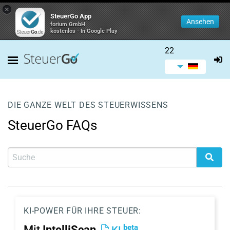
×
SteuerGo App
Ansehen
forium GmbH
kostenlos - In Google Play
22
DIE GANZE WELT DES STEUERWISSENS
SteuerGo FAQs
KI-POWER FÜR IHRE STEUER:
beta
Mit
IntelliScan