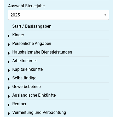
Auswahl Steuerjahr:
Start / Basisangaben
Kinder
Toggle menu
Persönliche Angaben
Toggle menu
Haushaltsnahe Dienstleistungen
Toggle menu
Arbeitnehmer
Toggle menu
Kapitaleinkünfte
Toggle menu
Selbständige
Toggle menu
Gewerbebetrieb
Toggle menu
Ausländische Einkünfte
Toggle menu
Rentner
Toggle menu
Vermietung und Verpachtung
Toggle menu