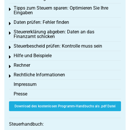
Tipps zum Steuern sparen: Optimieren Sie Ihre
Toggle menu
Eingaben
Daten prüfen: Fehler finden
Toggle menu
Steuererklärung abgeben: Daten an das
Toggle menu
Finanzamt schicken
Steuerbescheid prüfen: Kontrolle muss sein
Toggle menu
Hilfe und Beispiele
Toggle menu
Rechner
Toggle menu
Rechtliche Informationen
Toggle menu
Impressum
Presse
Download des kostenlosen Programm-Handbuchs als .pdf Datei
Steuerhandbuch: