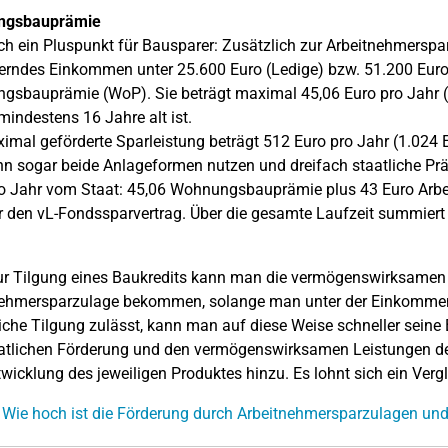
ngsbauprämie
h ein Pluspunkt für Bausparer: Zusätzlich zur Arbeitnehmerspar
erndes Einkommen unter 25.600 Euro (Ledige) bzw. 51.200 Euro (
sbauprämie (WoP). Sie beträgt maximal 45,06 Euro pro Jahr (Ve
 mindestens 16 Jahre alt ist.
imal geförderte Sparleistung beträgt 512 Euro pro Jahr (1.024 E
ann sogar beide Anlageformen nutzen und dreifach staatliche Pr
o Jahr vom Staat: 45,06 Wohnungsbauprämie plus 43 Euro Arbe
r den vL-Fondssparvertrag. Über die gesamte Laufzeit summiert 
r Tilgung eines Baukredits kann man die vermögenswirksamen L
ehmersparzulage bekommen, solange man unter der Einkommensg
iche Tilgung zulässt, kann man auf diese Weise schneller seine
atlichen Förderung und den vermögenswirksamen Leistungen de
wicklung des jeweiligen Produktes hinzu. Es lohnt sich ein Vergl
 Wie hoch ist die Förderung durch Arbeitnehmersparzulagen und