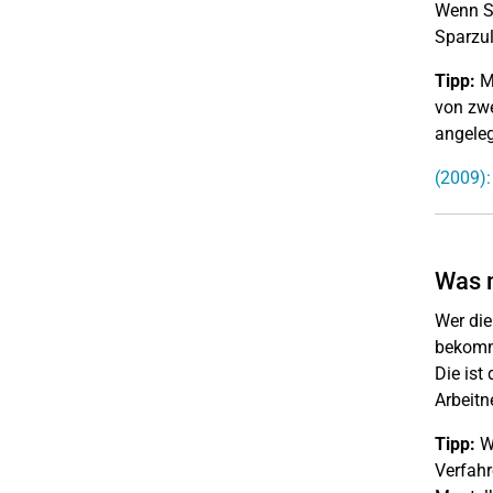
Wenn Si
Sparzul
Tipp:
M
von zwe
angeleg
(2009):
Was m
Wer die
bekommt
Die ist
Arbeitn
Tipp:
W
Verfahr