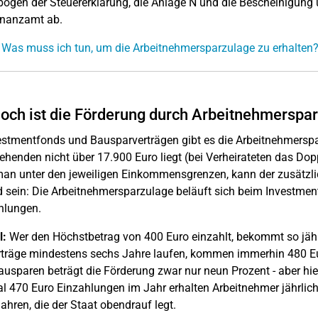
ogen der Steuererklärung, die Anlage N und die Bescheinigun
inanzamt ab.
 Was muss ich tun, um die Arbeitnehmersparzulage zu erhalten
och ist die Förderung durch Arbeitnehmerspar
estmentfonds und Bausparverträgen gibt es die Arbeitnehmersp
tehenden nicht über 17.900 Euro liegt (bei Verheirateten das Dop
man unter den jeweiligen Einkommensgrenzen, kann der zusätzl
 sein: Die Arbeitnehmersparzulage beläuft sich beim Investmen
hlungen.
l:
Wer den Höchstbetrag von 400 Euro einzahlt, bekommt so jährl
träge mindestens sechs Jahre laufen, kommen immerhin 480 Eu
usparen beträgt die Förderung zwar nur neun Prozent - aber hier
 470 Euro Einzahlungen im Jahr erhalten Arbeitnehmer jährlich
ahren, die der Staat obendrauf legt.