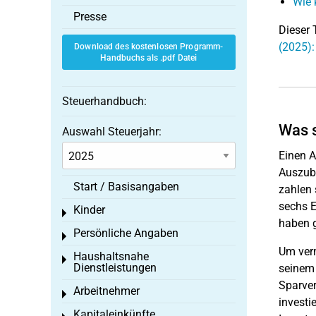
Wie 
Presse
Dieser 
(2025)
Download des kostenlosen Programm-
Handbuchs als .pdf Datei
Steuerhandbuch:
Was s
Auswahl Steuerjahr:
Einen A
Auszubi
Start / Basisangaben
zahlen 
sechs E
Kinder
Toggle menu
haben g
Persönliche Angaben
Toggle menu
Um ver
Haushaltsnahe
Toggle menu
Dienstleistungen
seinem 
Sparver
Arbeitnehmer
Toggle menu
investi
Kapitaleinkünfte