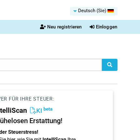
Deutsch (Sie)
Neu registrieren
Einloggen
ER FÜR IHRE STEUER:
beta
ntelliScan
KI
ühelosen Erstattung!
der Steuerstress!
ie hier, wie Sie mit
IntelliScan
Ihre