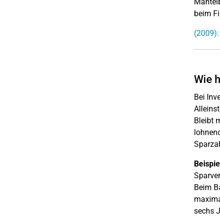
Mantelb
beim F
(2009):
Wie h
Bei Inv
Alleins
Bleibt 
lohnend
Sparza
Beispie
Sparver
Beim Ba
maximal
sechs J