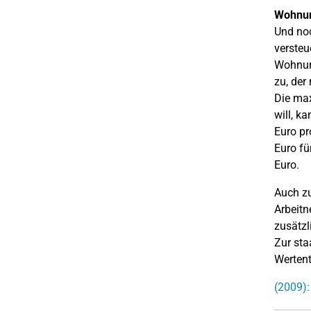
Wohnu
Und noc
versteu
Wohnung
zu, der
Die max
will, k
Euro pr
Euro fü
Euro.
Auch zu
Arbeitn
zusätzl
Zur sta
Wertent
(2009):