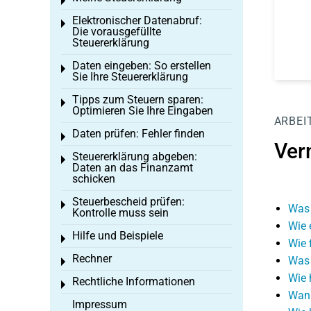
Toggle menu
Elektronischer Datenabruf:
Toggle menu
Die vorausgefüllte
Steuererklärung
Daten eingeben: So erstellen
Toggle menu
Sie Ihre Steuererklärung
Tipps zum Steuern sparen:
Toggle menu
Optimieren Sie Ihre Eingaben
ARBEI
Daten prüfen: Fehler finden
Toggle menu
Ver
Steuererklärung abgeben:
Toggle menu
Daten an das Finanzamt
schicken
Steuerbescheid prüfen:
Toggle menu
Was 
Kontrolle muss sein
Wie 
Hilfe und Beispiele
Toggle menu
Wie 
Rechner
Was 
Toggle menu
Wie 
Rechtliche Informationen
Toggle menu
Wann
Impressum