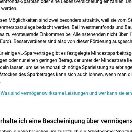
entfonds-Sparplan oder eine Lebensversicherung einzahlen. Un
 werden.
sen Möglichkeiten sind zwei besonders attraktiv, weil sie vom S
ehmersparzulage bedacht werden. Bei Investmentfonds und Baus
s zu versteuernde Einkommen bei Alleinstehenden nicht über 17.
Euro). Besserverdiener sind also von dieser Förderung ausgesch
r einige vL-Sparverträge gibt es festgelegte Mindestsparbeiträ
gen oder nur einen geringen Betrag, der unter der Mindestrate li
ln lassen, um seine monatlich nötige Sparleistung zu erbringe
fstocken des Sparbetrages kann sich auch lohnen, wenn man d
.
 Was sind vermögenswirksame Leistungen und wer kann sie erh
rhalte ich eine Bescheinigung über vermöge
gaben, die Sie brauchen um zusätzlich die Arbeitnehmer Sparzula