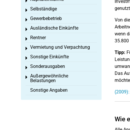
Toggle menu
Investm
genutzt
Selbständige
Toggle menu
Gewerbebetrieb
Von die
Toggle menu
Arbeitn
Ausländische Einkünfte
Toggle menu
wenn da
Rentner
Toggle menu
35.800 
Vermietung und Verpachtung
Toggle menu
Tipp:
Fü
Sonstige Einkünfte
Toggle menu
Leistun
Sonderausgaben
umwande
Toggle menu
Das Au
Außergewöhnliche
Toggle menu
möchte
Belastungen
Sonstige Angaben
(2009):
Wie e
Alle An