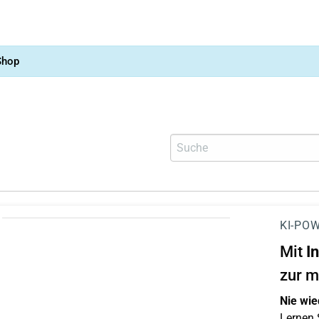
Shop
KI-POW
Mit
I
zur m
Nie wie
Lernen S