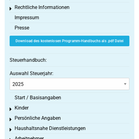
Rechtliche Informationen
Toggle menu
Impressum
Presse
Download des kostenlosen Programm-Handbuchs als .pdf Datei
Steuerhandbuch:
Auswahl Steuerjahr:
Start / Basisangaben
Kinder
Toggle menu
Persönliche Angaben
Toggle menu
Haushaltsnahe Dienstleistungen
Toggle menu
Arbeitnehmer