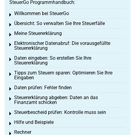
SteuerGo Programmhandbuch:
Willkommen bei SteuerGo
Toggle menu
Übersicht: So verwalten Sie Ihre Steuerfälle
Toggle menu
Meine Steuererklärung
Toggle menu
Elektronischer Datenabruf: Die vorausgefüllte
Toggle menu
Steuererklärung
Daten eingeben: So erstellen Sie Ihre
Toggle menu
Steuererklärung
Tipps zum Steuern sparen: Optimieren Sie Ihre
Toggle menu
Eingaben
Daten prüfen: Fehler finden
Toggle menu
Steuererklärung abgeben: Daten an das
Toggle menu
Finanzamt schicken
Steuerbescheid prüfen: Kontrolle muss sein
Toggle menu
Hilfe und Beispiele
Toggle menu
Rechner
Toggle menu