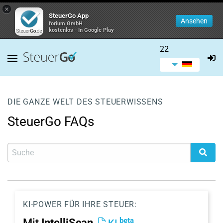
×
SteuerGo App
Ansehen
forium GmbH
kostenlos - In Google Play
22
DIE GANZE WELT DES STEUERWISSENS
SteuerGo FAQs
KI-POWER FÜR IHRE STEUER:
beta
Mit
IntelliScan