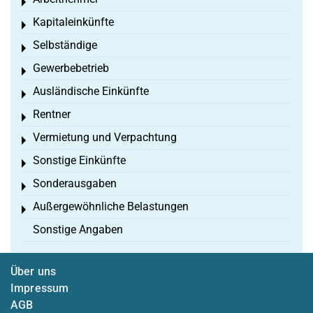
Toggle menu
Kapitaleinkünfte
Toggle menu
Selbständige
Toggle menu
Gewerbebetrieb
Toggle menu
Ausländische Einkünfte
Toggle menu
Rentner
Toggle menu
Vermietung und Verpachtung
Toggle menu
Sonstige Einkünfte
Toggle menu
Sonderausgaben
Toggle menu
Außergewöhnliche Belastungen
Toggle menu
Sonstige Angaben
Über uns
Impressum
AGB