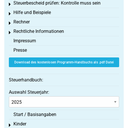
Steuerbescheid prüfen: Kontrolle muss sein
Toggle menu
Hilfe und Beispiele
Toggle menu
Rechner
Toggle menu
Rechtliche Informationen
Toggle menu
Impressum
Presse
Download des kostenlosen Programm-Handbuchs als .pdf Datei
Steuerhandbuch:
Auswahl Steuerjahr:
Start / Basisangaben
Kinder
Toggle menu