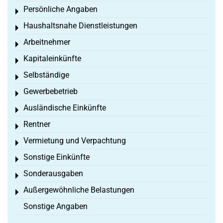
Persönliche Angaben
Toggle menu
Haushaltsnahe Dienstleistungen
Toggle menu
Arbeitnehmer
Toggle menu
Kapitaleinkünfte
Toggle menu
Selbständige
Toggle menu
Gewerbebetrieb
Toggle menu
Ausländische Einkünfte
Toggle menu
Rentner
Toggle menu
Vermietung und Verpachtung
Toggle menu
Sonstige Einkünfte
Toggle menu
Sonderausgaben
Toggle menu
Außergewöhnliche Belastungen
Toggle menu
Sonstige Angaben