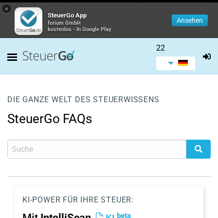
×
SteuerGo App
Ansehen
forium GmbH
kostenlos - In Google Play
22
DIE GANZE WELT DES STEUERWISSENS
SteuerGo FAQs
KI-POWER FÜR IHRE STEUER:
beta
Mit
IntelliScan