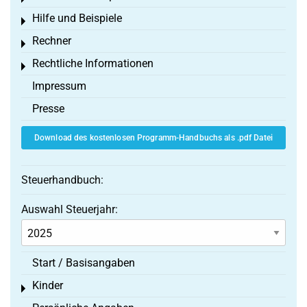
Hilfe und Beispiele
Toggle menu
Rechner
Toggle menu
Rechtliche Informationen
Toggle menu
Impressum
Presse
Download des kostenlosen Programm-Handbuchs als .pdf Datei
Steuerhandbuch:
Auswahl Steuerjahr:
Start / Basisangaben
Kinder
Toggle menu