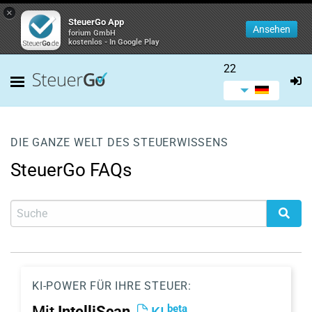
×
SteuerGo App
Ansehen
forium GmbH
kostenlos - In Google Play
22
DIE GANZE WELT DES STEUERWISSENS
SteuerGo FAQs
KI-POWER FÜR IHRE STEUER:
beta
Mit
IntelliScan