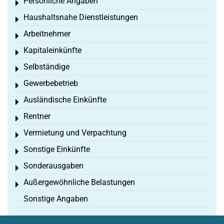
Persönliche Angaben
Toggle menu
Haushaltsnahe Dienstleistungen
Toggle menu
Arbeitnehmer
Toggle menu
Kapitaleinkünfte
Toggle menu
Selbständige
Toggle menu
Gewerbebetrieb
Toggle menu
Ausländische Einkünfte
Toggle menu
Rentner
Toggle menu
Vermietung und Verpachtung
Toggle menu
Sonstige Einkünfte
Toggle menu
Sonderausgaben
Toggle menu
Außergewöhnliche Belastungen
Toggle menu
Sonstige Angaben