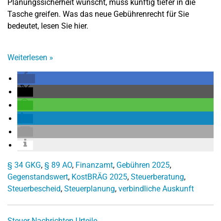
Planungssicherheit wünscht, muss künftig tiefer in die
Tasche greifen. Was das neue Gebührenrecht für Sie
bedeutet, lesen Sie hier.
Weiterlesen
»
§ 34 GKG
,
§ 89 AO
,
Finanzamt
,
Gebühren 2025
,
Gegenstandswert
,
KostBRÄG 2025
,
Steuerberatung
,
Steuerbescheid
,
Steuerplanung
,
verbindliche Auskunft
Steuer-Nachrichten
Urteile