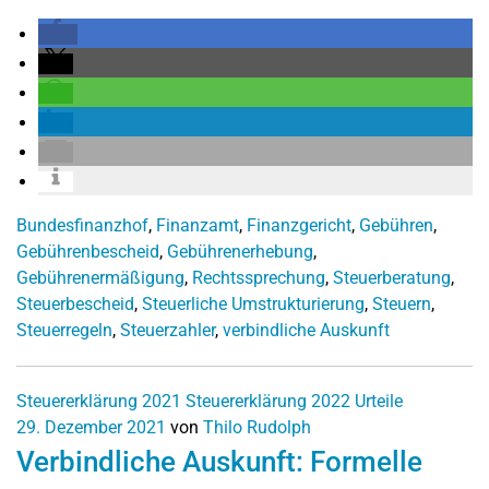
Bundesfinanzhof
,
Finanzamt
,
Finanzgericht
,
Gebühren
,
Gebührenbescheid
,
Gebührenerhebung
,
Gebührenermäßigung
,
Rechtssprechung
,
Steuerberatung
,
Steuerbescheid
,
Steuerliche Umstrukturierung
,
Steuern
,
Steuerregeln
,
Steuerzahler
,
verbindliche Auskunft
Steuererklärung 2021
Steuererklärung 2022
Urteile
29. Dezember 2021
von
Thilo Rudolph
Verbindliche Auskunft: Formelle