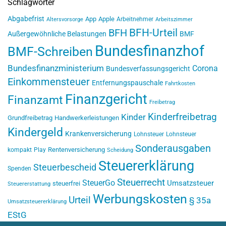
Schlagwörter
Abgabefrist
App
Apple
Arbeitnehmer
Altersvorsorge
Arbeitszimmer
BFH-Urteil
BFH
Außergewöhnliche Belastungen
BMF
Bundesfinanzhof
BMF-Schreiben
Bundesfinanzministerium
Corona
Bundesverfassungsgericht
Einkommensteuer
Entfernungspauschale
Fahrtkosten
Finanzgericht
Finanzamt
Freibetrag
Kinderfreibetrag
Kinder
Grundfreibetrag
Handwerkerleistungen
Kindergeld
Krankenversicherung
Lohnsteuer
Lohnsteuer
Sonderausgaben
Rentenversicherung
kompakt
Play
Scheidung
Steuererklärung
Steuerbescheid
Spenden
Steuerrecht
SteuerGo
Umsatzsteuer
steuerfrei
Steuererstattung
Werbungskosten
Urteil
§ 35a
Umsatzsteuererklärung
EStG