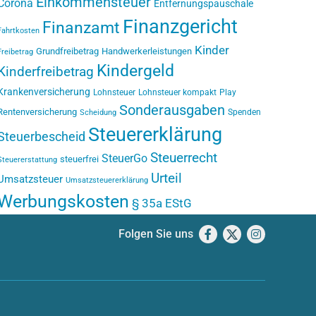
Einkommensteuer
Corona
Entfernungspauschale
Finanzgericht
Finanzamt
Fahrtkosten
Kinder
Grundfreibetrag
Handwerkerleistungen
Freibetrag
Kindergeld
Kinderfreibetrag
Krankenversicherung
Lohnsteuer
Lohnsteuer kompakt
Play
Sonderausgaben
Rentenversicherung
Spenden
Scheidung
Steuererklärung
Steuerbescheid
Steuerrecht
SteuerGo
steuerfrei
Steuererstattung
Urteil
Umsatzsteuer
Umsatzsteuererklärung
Werbungskosten
§ 35a EStG
Folgen Sie uns
Facebook
X
Instagram