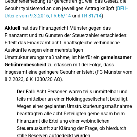
Gebührenerhebung für gerechtfertigt, weil das Gesetz die
Gebühr typisierend an den jeweiligen Antrag knüpft (
BFH-
Urteile vom 9.3.2016, I R 66/14
und
I R 81/14
).
Aktuell
hat das Finanzgericht Münster gegen das
Finanzamt und zu Gunsten der Steuerzahler entschieden:
Erteilt das Finanzamt acht inhaltsgleiche verbindliche
Auskünfte wegen einer mehrstufigen
Umstrukturierungsmaßnahme, ist hierfür ein
gemeinsamer
Gebührenbescheid
zu erlassen mit der Folge, dass
insgesamt eine geringere Gebühr entsteht (FG Münster vom
8.2.2023, 6 K 1330/20 AO).
Der Fall:
Acht Personen waren teils unmittelbar und
teils mittelbar an einer Holdinggesellschaft beteiligt.
Wegen einer geplanten Umstrukturierungsmaßnahme
beantragten alle acht Beteiligten gemeinsam beim
Finanzamt die Erteilung einer verbindlichen
Steuerauskunft zur Klärung der Frage, ob hierdurch
stille Reserven aufgedeckt würden.