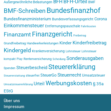
BFH-Urteil
BFH
Außergewöhnliche Belastungen
BMF
Bundesfinanzhof
BMF-Schreiben
Bundesfinanzministerium
Corona
Bundesverfassungsgericht
Einkommensteuer
Entfernungspauschale
Fahrtkosten
Finanzgericht
Finanzamt
Freibetrag
Kinderfreibetrag
Kinder
Grundfreibetrag
Handwerkerleistungen
Kindergeld
Krankenversicherung
Lohnsteuer
Lohnsteuer
Sonderausgaben
Rentenversicherung
kompakt
Play
Scheidung
Steuererklärung
Steuerbescheid
Spenden
Steuerrecht
SteuerGo
Umsatzsteuer
steuerfrei
Steuererstattung
Werbungskosten
Urteil
§ 35a
Umsatzsteuererklärung
EStG
Über uns
Impressum