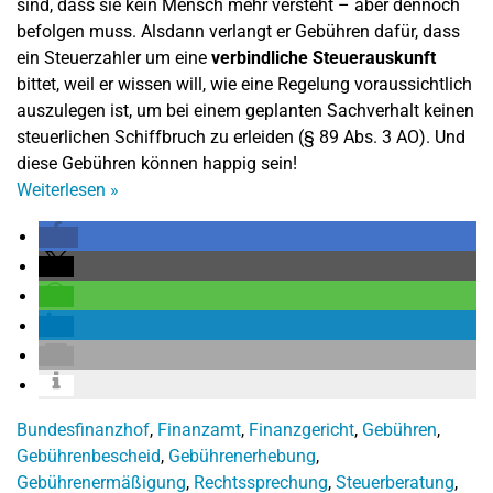
sind, dass sie kein Mensch mehr versteht – aber dennoch
befolgen muss. Alsdann verlangt er Gebühren dafür, dass
ein Steuerzahler um eine
verbindliche
Steuerauskunft
bittet, weil er wissen will, wie eine Regelung voraussichtlich
auszulegen ist, um bei einem geplanten Sachverhalt keinen
steuerlichen Schiffbruch zu erleiden (§ 89 Abs. 3 AO). Und
diese Gebühren können happig sein!
Weiterlesen
»
Bundesfinanzhof
,
Finanzamt
,
Finanzgericht
,
Gebühren
,
Gebührenbescheid
,
Gebührenerhebung
,
Gebührenermäßigung
,
Rechtssprechung
,
Steuerberatung
,