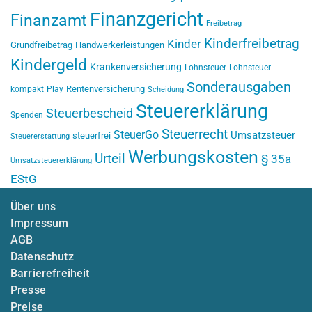
Finanzgericht
Finanzamt
Freibetrag
Kinderfreibetrag
Kinder
Grundfreibetrag
Handwerkerleistungen
Kindergeld
Krankenversicherung
Lohnsteuer
Lohnsteuer
Sonderausgaben
Rentenversicherung
kompakt
Play
Scheidung
Steuererklärung
Steuerbescheid
Spenden
Steuerrecht
SteuerGo
Umsatzsteuer
steuerfrei
Steuererstattung
Werbungskosten
Urteil
§ 35a
Umsatzsteuererklärung
EStG
Über uns
Impressum
AGB
Datenschutz
Barrierefreiheit
Presse
Preise