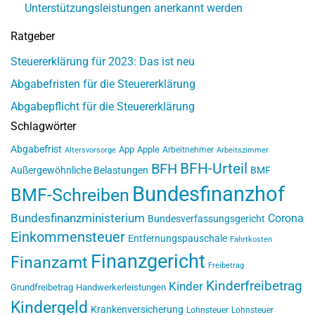
Unterstützungsleistungen anerkannt werden
Ratgeber
Steuererklärung für 2023: Das ist neu
Abgabefristen für die Steuererklärung
Abgabepflicht für die Steuererklärung
Schlagwörter
Abgabefrist
App
Apple
Arbeitnehmer
Altersvorsorge
Arbeitszimmer
BFH-Urteil
BFH
Außergewöhnliche Belastungen
BMF
Bundesfinanzhof
BMF-Schreiben
Bundesfinanzministerium
Corona
Bundesverfassungsgericht
Einkommensteuer
Entfernungspauschale
Fahrtkosten
Finanzgericht
Finanzamt
Freibetrag
Kinderfreibetrag
Kinder
Grundfreibetrag
Handwerkerleistungen
Kindergeld
Krankenversicherung
Lohnsteuer
Lohnsteuer