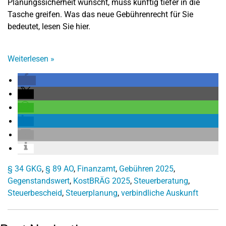
Planungssicherheit wünscht, muss künftig tiefer in die
Tasche greifen. Was das neue Gebührenrecht für Sie
bedeutet, lesen Sie hier.
Weiterlesen
»
§ 34 GKG
,
§ 89 AO
,
Finanzamt
,
Gebühren 2025
,
Gegenstandswert
,
KostBRÄG 2025
,
Steuerberatung
,
Steuerbescheid
,
Steuerplanung
,
verbindliche Auskunft