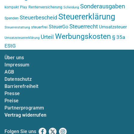
Sonderausgaben
Rentenversicherung
kompakt
Play
Scheidung
Steuererklärung
Steuerbescheid
Spenden
Steuerrecht
SteuerGo
Umsatzsteuer
steuerfrei
Steuererstattung
Werbungskosten
Urteil
§ 35a
Umsatzsteuererklärung
EStG
Über uns
Impressum
AGB
Datenschutz
Barrierefreiheit
Presse
Preise
Partnerprogramm
Vertrag widerrufen
Folgen Sie uns
Facebook
X
Instagram