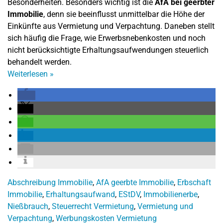
Besonderheiten. Besonders wichtig ist die
AfA bei geerbter
Immobilie
, denn sie beeinflusst unmittelbar die Höhe der
Einkünfte aus Vermietung und Verpachtung. Daneben stellt
sich häufig die Frage, wie Erwerbsnebenkosten und noch
nicht berücksichtigte Erhaltungsaufwendungen steuerlich
behandelt werden.
Weiterlesen
»
Abschreibung Immobilie
,
AfA geerbte Immobilie
,
Erbschaft
Immobilie
,
Erhaltungsaufwand
,
EStDV
,
Immobilienerbe
,
Nießbrauch
,
Steuerrecht Vermietung
,
Vermietung und
Verpachtung
,
Werbungskosten Vermietung