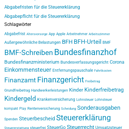
Abgabefristen für die Steuererklärung
Abgabepflicht für die Steuererklärung
Schlagwörter
Abgabefrist
App
Apple
Arbeitnehmer
Altersvorsorge
Arbeitszimmer
BFH-Urteil
BFH
Außergewöhnliche Belastungen
BMF
Bundesfinanzhof
BMF-Schreiben
Bundesfinanzministerium
Corona
Bundesverfassungsgericht
Einkommensteuer
Entfernungspauschale
Fahrtkosten
Finanzgericht
Finanzamt
Freibetrag
Kinderfreibetrag
Kinder
Grundfreibetrag
Handwerkerleistungen
Kindergeld
Krankenversicherung
Lohnsteuer
Lohnsteuer
Sonderausgaben
Rentenversicherung
kompakt
Play
Scheidung
Steuererklärung
Steuerbescheid
Spenden
Steuerrecht
SteuerGo
Umsatzsteuer
steuerfrei
Steuererstattung