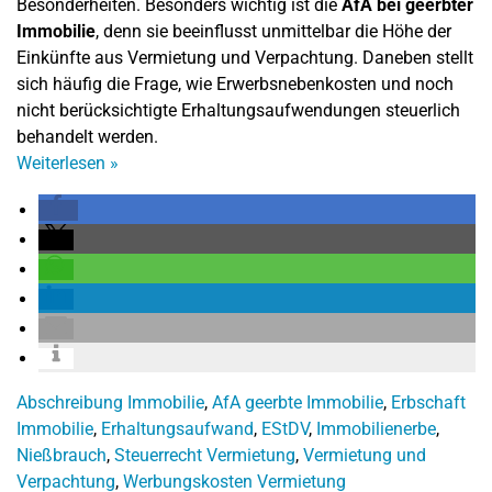
Besonderheiten. Besonders wichtig ist die
AfA bei geerbter
Immobilie
, denn sie beeinflusst unmittelbar die Höhe der
Einkünfte aus Vermietung und Verpachtung. Daneben stellt
sich häufig die Frage, wie Erwerbsnebenkosten und noch
nicht berücksichtigte Erhaltungsaufwendungen steuerlich
behandelt werden.
Weiterlesen
»
Abschreibung Immobilie
,
AfA geerbte Immobilie
,
Erbschaft
Immobilie
,
Erhaltungsaufwand
,
EStDV
,
Immobilienerbe
,
Nießbrauch
,
Steuerrecht Vermietung
,
Vermietung und
Verpachtung
,
Werbungskosten Vermietung