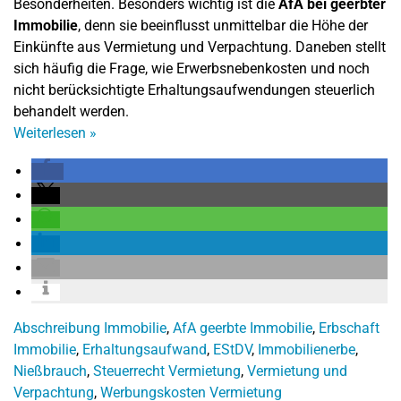
Besonderheiten. Besonders wichtig ist die
AfA bei geerbter
Immobilie
, denn sie beeinflusst unmittelbar die Höhe der
Einkünfte aus Vermietung und Verpachtung. Daneben stellt
sich häufig die Frage, wie Erwerbsnebenkosten und noch
nicht berücksichtigte Erhaltungsaufwendungen steuerlich
behandelt werden.
Weiterlesen
»
Abschreibung Immobilie
,
AfA geerbte Immobilie
,
Erbschaft
Immobilie
,
Erhaltungsaufwand
,
EStDV
,
Immobilienerbe
,
Nießbrauch
,
Steuerrecht Vermietung
,
Vermietung und
Verpachtung
,
Werbungskosten Vermietung