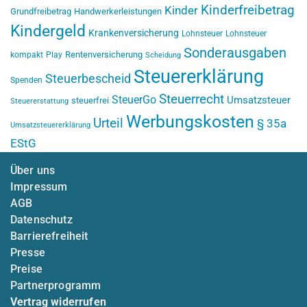
Kinderfreibetrag
Kinder
Grundfreibetrag
Handwerkerleistungen
Kindergeld
Krankenversicherung
Lohnsteuer
Lohnsteuer
Sonderausgaben
Rentenversicherung
kompakt
Play
Scheidung
Steuererklärung
Steuerbescheid
Spenden
Steuerrecht
SteuerGo
Umsatzsteuer
steuerfrei
Steuererstattung
Werbungskosten
Urteil
§ 35a
Umsatzsteuererklärung
EStG
Über uns
Impressum
AGB
Datenschutz
Barrierefreiheit
Presse
Preise
Partnerprogramm
Vertrag widerrufen