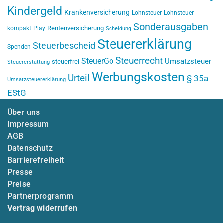
Kindergeld
Krankenversicherung
Lohnsteuer
Lohnsteuer
Sonderausgaben
Rentenversicherung
kompakt
Play
Scheidung
Steuererklärung
Steuerbescheid
Spenden
Steuerrecht
SteuerGo
Umsatzsteuer
steuerfrei
Steuererstattung
Werbungskosten
Urteil
§ 35a
Umsatzsteuererklärung
EStG
Über uns
Impressum
AGB
Datenschutz
Barrierefreiheit
Presse
Preise
Partnerprogramm
Vertrag widerrufen