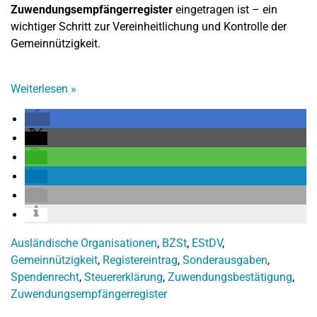
Zuwendungsempfängerregister
eingetragen ist – ein
wichtiger Schritt zur Vereinheitlichung und Kontrolle der
Gemeinnützigkeit.
Weiterlesen
»
Ausländische Organisationen
,
BZSt
,
EStDV
,
Gemeinnützigkeit
,
Registereintrag
,
Sonderausgaben
,
Spendenrecht
,
Steuererklärung
,
Zuwendungsbestätigung
,
Zuwendungsempfängerregister