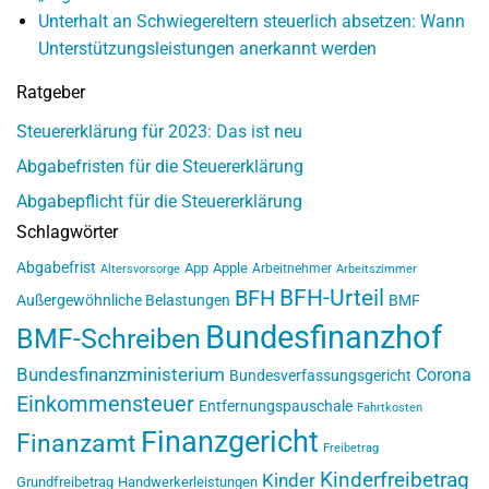
Unterhalt an Schwiegereltern steuerlich absetzen: Wann
Unterstützungsleistungen anerkannt werden
Ratgeber
Steuererklärung für 2023: Das ist neu
Abgabefristen für die Steuererklärung
Abgabepflicht für die Steuererklärung
Schlagwörter
Abgabefrist
App
Apple
Arbeitnehmer
Altersvorsorge
Arbeitszimmer
BFH-Urteil
BFH
Außergewöhnliche Belastungen
BMF
Bundesfinanzhof
BMF-Schreiben
Bundesfinanzministerium
Corona
Bundesverfassungsgericht
Einkommensteuer
Entfernungspauschale
Fahrtkosten
Finanzgericht
Finanzamt
Freibetrag
Kinderfreibetrag
Kinder
Grundfreibetrag
Handwerkerleistungen