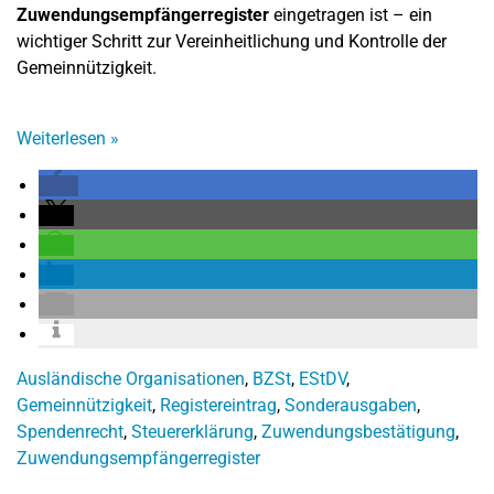
Zuwendungsempfängerregister
eingetragen ist – ein
wichtiger Schritt zur Vereinheitlichung und Kontrolle der
Gemeinnützigkeit.
Weiterlesen
»
Ausländische Organisationen
,
BZSt
,
EStDV
,
Gemeinnützigkeit
,
Registereintrag
,
Sonderausgaben
,
Spendenrecht
,
Steuererklärung
,
Zuwendungsbestätigung
,
Zuwendungsempfängerregister