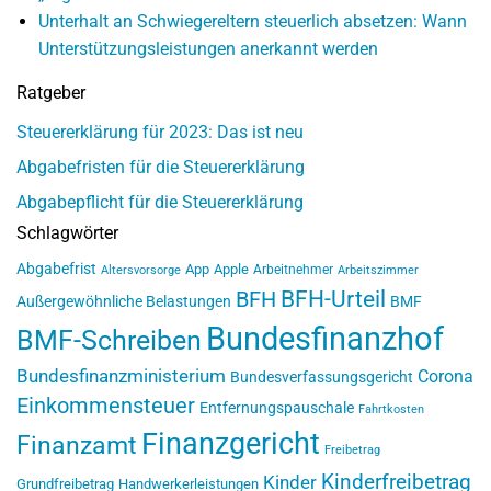
Unterhalt an Schwiegereltern steuerlich absetzen: Wann
Unterstützungsleistungen anerkannt werden
Ratgeber
Steuererklärung für 2023: Das ist neu
Abgabefristen für die Steuererklärung
Abgabepflicht für die Steuererklärung
Schlagwörter
Abgabefrist
App
Apple
Arbeitnehmer
Altersvorsorge
Arbeitszimmer
BFH-Urteil
BFH
Außergewöhnliche Belastungen
BMF
Bundesfinanzhof
BMF-Schreiben
Bundesfinanzministerium
Corona
Bundesverfassungsgericht
Einkommensteuer
Entfernungspauschale
Fahrtkosten
Finanzgericht
Finanzamt
Freibetrag
Kinderfreibetrag
Kinder
Grundfreibetrag
Handwerkerleistungen