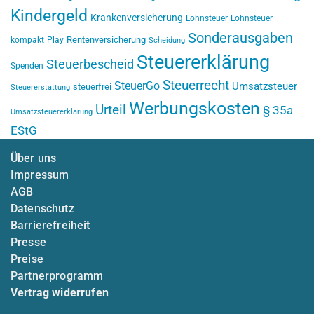
Kindergeld
Krankenversicherung
Lohnsteuer
Lohnsteuer
Sonderausgaben
Rentenversicherung
kompakt
Play
Scheidung
Steuererklärung
Steuerbescheid
Spenden
Steuerrecht
SteuerGo
Umsatzsteuer
steuerfrei
Steuererstattung
Werbungskosten
Urteil
§ 35a
Umsatzsteuererklärung
EStG
Über uns
Impressum
AGB
Datenschutz
Barrierefreiheit
Presse
Preise
Partnerprogramm
Vertrag widerrufen