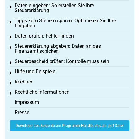
Daten eingeben: So erstellen Sie Ihre
Toggle menu
Steuererklärung
Tipps zum Steuern sparen: Optimieren Sie Ihre
Toggle menu
Eingaben
Daten prüfen: Fehler finden
Toggle menu
Steuererklärung abgeben: Daten an das
Toggle menu
Finanzamt schicken
Steuerbescheid prüfen: Kontrolle muss sein
Toggle menu
Hilfe und Beispiele
Toggle menu
Rechner
Toggle menu
Rechtliche Informationen
Toggle menu
Impressum
Presse
Download des kostenlosen Programm-Handbuchs als .pdf Datei