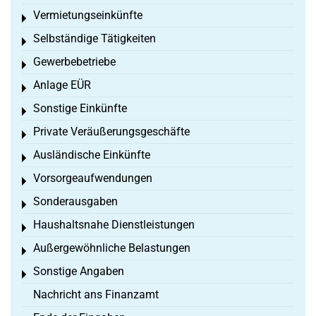
Vermietungseinkünfte
Toggle menu
Selbständige Tätigkeiten
Toggle menu
Gewerbebetriebe
Toggle menu
Anlage EÜR
Toggle menu
Sonstige Einkünfte
Toggle menu
Private Veräußerungsgeschäfte
Toggle menu
Ausländische Einkünfte
Toggle menu
Vorsorgeaufwendungen
Toggle menu
Sonderausgaben
Toggle menu
Haushaltsnahe Dienstleistungen
Toggle menu
Außergewöhnliche Belastungen
Toggle menu
Sonstige Angaben
Toggle menu
Nachricht ans Finanzamt