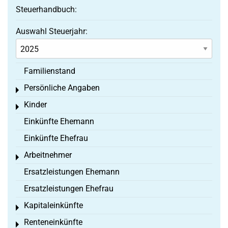
Steuerhandbuch:
Auswahl Steuerjahr:
Familienstand
Persönliche Angaben
Toggle menu
Kinder
Toggle menu
Einkünfte Ehemann
Einkünfte Ehefrau
Arbeitnehmer
Toggle menu
Ersatzleistungen Ehemann
Ersatzleistungen Ehefrau
Kapitaleinkünfte
Toggle menu
Renteneinkünfte
Toggle menu