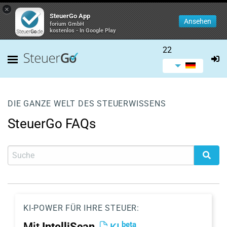
×
SteuerGo App
Ansehen
forium GmbH
kostenlos - In Google Play
22
DIE GANZE WELT DES STEUERWISSENS
SteuerGo FAQs
KI-POWER FÜR IHRE STEUER:
beta
Mit
IntelliScan