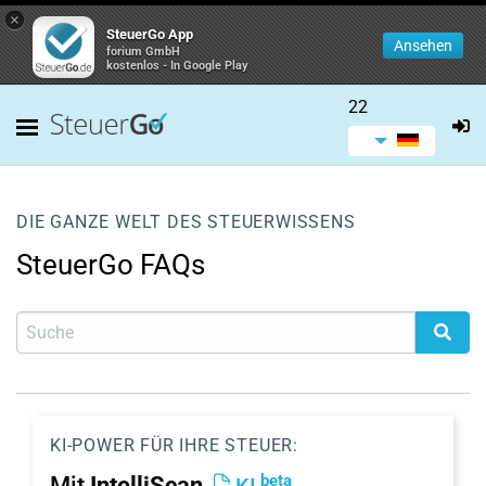
×
SteuerGo App
Ansehen
forium GmbH
kostenlos - In Google Play
22
DIE GANZE WELT DES STEUERWISSENS
SteuerGo FAQs
KI-POWER FÜR IHRE STEUER:
beta
Mit
IntelliScan