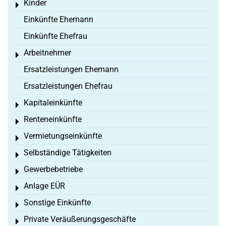
Kinder
Toggle menu
Einkünfte Ehemann
Einkünfte Ehefrau
Arbeitnehmer
Toggle menu
Ersatzleistungen Ehemann
Ersatzleistungen Ehefrau
Kapitaleinkünfte
Toggle menu
Renteneinkünfte
Toggle menu
Vermietungseinkünfte
Toggle menu
Selbständige Tätigkeiten
Toggle menu
Gewerbebetriebe
Toggle menu
Anlage EÜR
Toggle menu
Sonstige Einkünfte
Toggle menu
Private Veräußerungsgeschäfte
Toggle menu