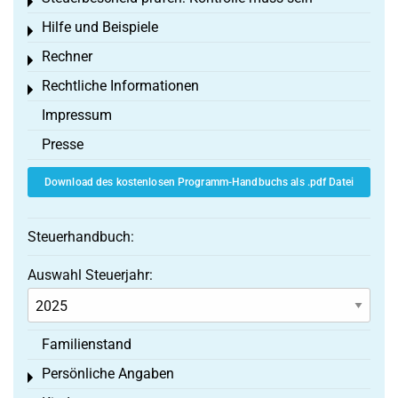
Toggle menu
Hilfe und Beispiele
Toggle menu
Rechner
Toggle menu
Rechtliche Informationen
Toggle menu
Impressum
Presse
Download des kostenlosen Programm-Handbuchs als .pdf Datei
Steuerhandbuch:
Auswahl Steuerjahr:
Familienstand
Persönliche Angaben
Toggle menu