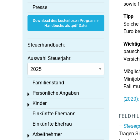
sowie f
Presse
Tipp
Download des kostenlosen Programm-
Solche
Handbuchs als .pdf Datei
Euro be
Wichtig
Steuerhandbuch:
pauscha
Auswahl Steuerjahr:
Versich
Möglich
Minijob
Familienstand
Fall mu
Persönliche Angaben
Toggle menu
(2020)
Kinder
Toggle menu
Einkünfte Ehemann
FELDHI
Einkünfte Ehefrau
Steuerp
Tragen Si
Arbeitnehmer
Toggle menu