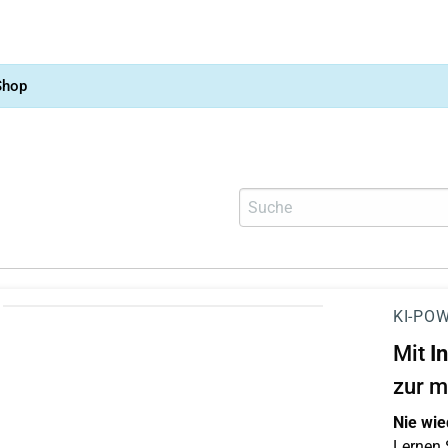
Shop
KI-POW
Mit
I
zur m
Nie wie
Lernen S