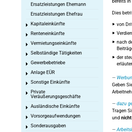
bereits i
Ersatzleistungen Ehemann
Dies betri
Ersatzleistungen Ehefrau
Kapitaleinkünfte
von Dri
Toggle menu
Verdien
Renteneinkünfte
Toggle menu
nach de
Vermietungseinkünfte
Toggle menu
Beiträg
Selbständige Tätigkeiten
Toggle menu
der ste
Gewerbebetriebe
erläuter
Toggle menu
Anlage EÜR
Toggle menu
Werbung
Sonstige Einkünfte
Toggle menu
Geben Sie
Private
Arbeitneh
Toggle menu
Veräußerungsgeschäfte
dazu g
Ausländische Einkünfte
Toggle menu
Tragen Si
Vorsorgeaufwendungen
Toggle menu
und
nicht
Sonderausgaben
Toggle menu
Arbeits