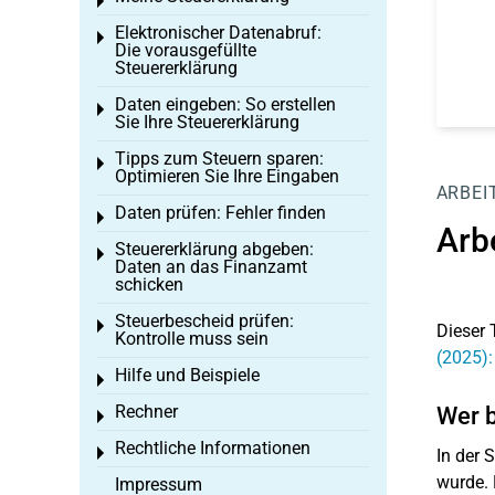
Toggle menu
Elektronischer Datenabruf:
Toggle menu
Die vorausgefüllte
Steuererklärung
Daten eingeben: So erstellen
Toggle menu
Sie Ihre Steuererklärung
Tipps zum Steuern sparen:
Toggle menu
Optimieren Sie Ihre Eingaben
ARBEI
Daten prüfen: Fehler finden
Toggle menu
Arb
Steuererklärung abgeben:
Toggle menu
Daten an das Finanzamt
schicken
Steuerbescheid prüfen:
Toggle menu
Dieser 
Kontrolle muss sein
(2025):
Hilfe und Beispiele
Toggle menu
Rechner
Wer 
Toggle menu
Rechtliche Informationen
Toggle menu
In der 
wurde. 
Impressum