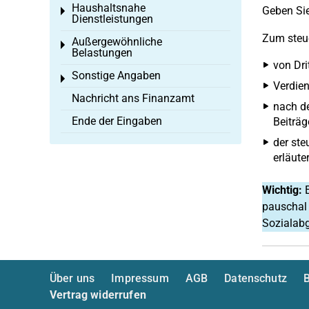
Haushaltsnahe
Geben Sie
Toggle menu
Dienstleistungen
Zum steue
Außergewöhnliche
Toggle menu
Belastungen
von Dri
Sonstige Angaben
Toggle menu
Verdien
Nachricht ans Finanzamt
nach de
Ende der Eingaben
Beiträg
der ste
erläuter
Wichtig:
E
pauschal 
Sozialabg
Über uns
Impressum
AGB
Datenschutz
B
Vertrag widerrufen