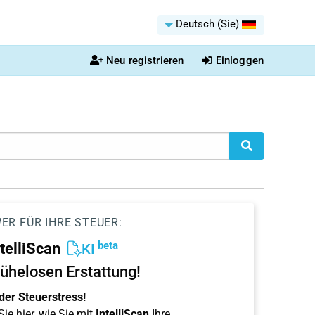
Deutsch (Sie)
Neu registrieren
Einloggen
ER FÜR IHRE STEUER:
beta
ntelliScan
KI
ühelosen Erstattung!
der Steuerstress!
ie hier, wie Sie mit
IntelliScan
Ihre