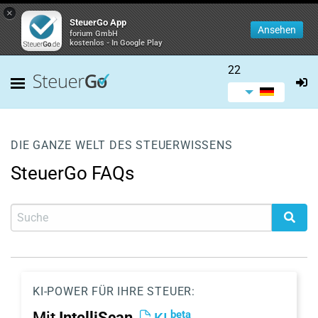
×
SteuerGo App
Ansehen
forium GmbH
kostenlos - In Google Play
22
DIE GANZE WELT DES STEUERWISSENS
SteuerGo FAQs
KI-POWER FÜR IHRE STEUER:
beta
Mit
IntelliScan