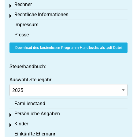
Rechner
Toggle menu
Rechtliche Informationen
Toggle menu
Impressum
Presse
Download des kostenlosen Programm-Handbuchs als .pdf Datei
Steuerhandbuch:
Auswahl Steuerjahr:
Familienstand
Persönliche Angaben
Toggle menu
Kinder
Toggle menu
Einkünfte Ehemann