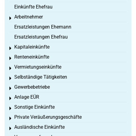
Einkünfte Ehefrau
Arbeitnehmer
Toggle menu
Ersatzleistungen Ehemann
Ersatzleistungen Ehefrau
Kapitaleinkünfte
Toggle menu
Renteneinkünfte
Toggle menu
Vermietungseinkünfte
Toggle menu
Selbständige Tätigkeiten
Toggle menu
Gewerbebetriebe
Toggle menu
Anlage EÜR
Toggle menu
Sonstige Einkünfte
Toggle menu
Private Veräußerungsgeschäfte
Toggle menu
Ausländische Einkünfte
Toggle menu