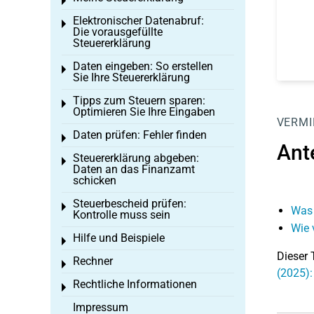
Toggle menu
Elektronischer Datenabruf:
Toggle menu
Die vorausgefüllte
Steuererklärung
Daten eingeben: So erstellen
Toggle menu
Sie Ihre Steuererklärung
Tipps zum Steuern sparen:
Toggle menu
Optimieren Sie Ihre Eingaben
VERMI
Daten prüfen: Fehler finden
Toggle menu
Ant
Steuererklärung abgeben:
Toggle menu
Daten an das Finanzamt
schicken
Steuerbescheid prüfen:
Toggle menu
Was 
Kontrolle muss sein
Wie 
Hilfe und Beispiele
Toggle menu
Dieser 
Rechner
Toggle menu
(2025):
Rechtliche Informationen
Toggle menu
Impressum