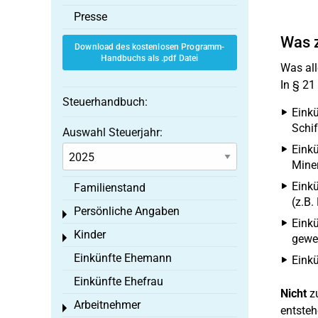
Presse
Was z
Download des kostenlosen Programm-
Handbuchs als .pdf Datei
Was all
In § 21
Steuerhandbuch:
Eink
Schif
Auswahl Steuerjahr:
Einkü
Mine
Eink
Familienstand
(z.B.
Persönliche Angaben
Toggle menu
Einkü
Kinder
Toggle menu
gewe
Einkünfte Ehemann
Einkü
Einkünfte Ehefrau
Nicht
zu
Arbeitnehmer
Toggle menu
entsteh