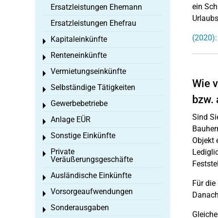
ein Sch
Ersatzleistungen Ehemann
Urlaubs
Ersatzleistungen Ehefrau
(2020):
Kapitaleinkünfte
Toggle menu
Renteneinkünfte
Toggle menu
Vermietungseinkünfte
Toggle menu
Wie v
Selbständige Tätigkeiten
Toggle menu
bzw. 
Gewerbebetriebe
Toggle menu
Sind Si
Anlage EÜR
Toggle menu
Bauherr
Sonstige Einkünfte
Toggle menu
Objekt 
Private
Ledigli
Toggle menu
Veräußerungsgeschäfte
Festste
Ausländische Einkünfte
Toggle menu
Für die
Vorsorgeaufwendungen
Toggle menu
Danach 
Sonderausgaben
Toggle menu
Gleiche