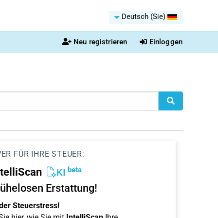
Deutsch (Sie)
Neu registrieren
Einloggen
ER FÜR IHRE STEUER:
beta
ntelliScan
KI
ühelosen Erstattung!
der Steuerstress!
ie hier, wie Sie mit
IntelliScan
Ihre