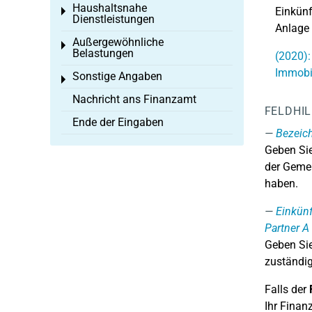
Haushaltsnahe
Einkünf
Toggle menu
Dienstleistungen
Anlage 
Außergewöhnliche
Toggle menu
Belastungen
(2020):
Immobi
Sonstige Angaben
Toggle menu
Nachricht ans Finanzamt
FELDHI
Ende der Eingaben
Bezeic
Geben Si
der Gemei
haben.
Einkünf
Partner A
Geben Sie
zuständig
Falls der
Ihr Finan