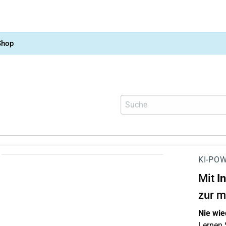
Shop
KI-POW
Mit
I
zur m
Nie wie
Lernen S