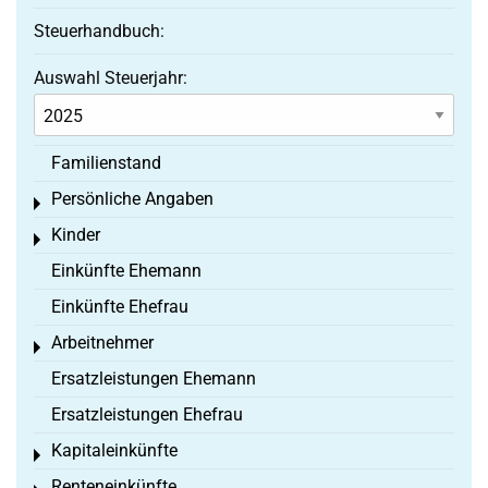
Steuerhandbuch:
Auswahl Steuerjahr:
Familienstand
Persönliche Angaben
Toggle menu
Kinder
Toggle menu
Einkünfte Ehemann
Einkünfte Ehefrau
Arbeitnehmer
Toggle menu
Ersatzleistungen Ehemann
Ersatzleistungen Ehefrau
Kapitaleinkünfte
Toggle menu
Renteneinkünfte