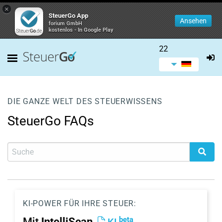
×
SteuerGo App
Ansehen
forium GmbH
kostenlos - In Google Play
22
DIE GANZE WELT DES STEUERWISSENS
SteuerGo FAQs
KI-POWER FÜR IHRE STEUER:
beta
Mit
IntelliScan