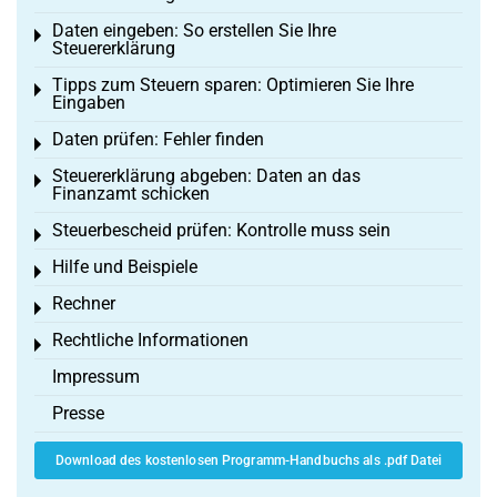
Daten eingeben: So erstellen Sie Ihre
Toggle menu
Steuererklärung
Tipps zum Steuern sparen: Optimieren Sie Ihre
Toggle menu
Eingaben
Daten prüfen: Fehler finden
Toggle menu
Steuererklärung abgeben: Daten an das
Toggle menu
Finanzamt schicken
Steuerbescheid prüfen: Kontrolle muss sein
Toggle menu
Hilfe und Beispiele
Toggle menu
Rechner
Toggle menu
Rechtliche Informationen
Toggle menu
Impressum
Presse
Download des kostenlosen Programm-Handbuchs als .pdf Datei