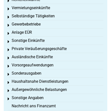
Toggle menu
Vermietungseinkünfte
Toggle menu
Selbständige Tätigkeiten
Toggle menu
Gewerbebetriebe
Toggle menu
Anlage EÜR
Toggle menu
Sonstige Einkünfte
Toggle menu
Private Veräußerungsgeschäfte
Toggle menu
Ausländische Einkünfte
Toggle menu
Vorsorgeaufwendungen
Toggle menu
Sonderausgaben
Toggle menu
Haushaltsnahe Dienstleistungen
Toggle menu
Außergewöhnliche Belastungen
Toggle menu
Sonstige Angaben
Toggle menu
Nachricht ans Finanzamt