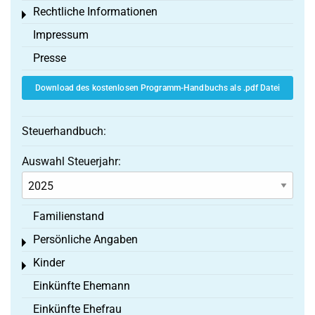
Rechtliche Informationen
Toggle menu
Impressum
Presse
Download des kostenlosen Programm-Handbuchs als .pdf Datei
Steuerhandbuch:
Auswahl Steuerjahr:
Familienstand
Persönliche Angaben
Toggle menu
Kinder
Toggle menu
Einkünfte Ehemann
Einkünfte Ehefrau