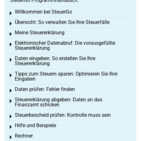
SteuerGo Programmhandbuch:
Willkommen bei SteuerGo
Toggle menu
Übersicht: So verwalten Sie Ihre Steuerfälle
Toggle menu
Meine Steuererklärung
Toggle menu
Elektronischer Datenabruf: Die vorausgefüllte
Toggle menu
Steuererklärung
Daten eingeben: So erstellen Sie Ihre
Toggle menu
Steuererklärung
Tipps zum Steuern sparen: Optimieren Sie Ihre
Toggle menu
Eingaben
Daten prüfen: Fehler finden
Toggle menu
Steuererklärung abgeben: Daten an das
Toggle menu
Finanzamt schicken
Steuerbescheid prüfen: Kontrolle muss sein
Toggle menu
Hilfe und Beispiele
Toggle menu
Rechner
Toggle menu