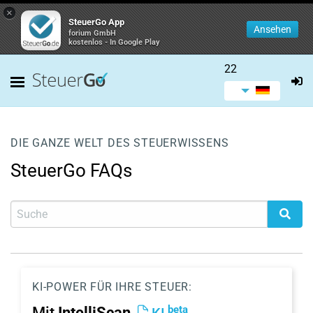
×
SteuerGo App
Ansehen
forium GmbH
kostenlos - In Google Play
22
DIE GANZE WELT DES STEUERWISSENS
SteuerGo FAQs
KI-POWER FÜR IHRE STEUER:
beta
Mit
IntelliScan