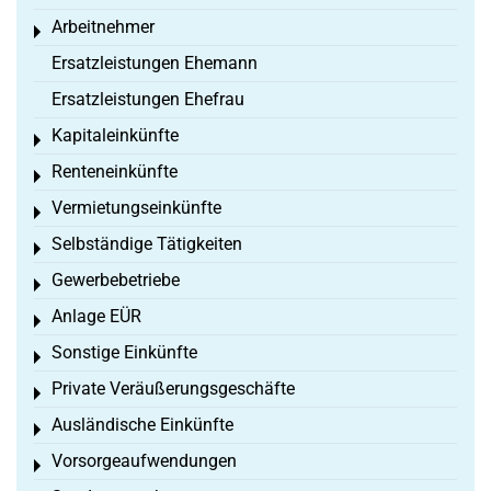
Arbeitnehmer
Toggle menu
Ersatzleistungen Ehemann
Ersatzleistungen Ehefrau
Kapitaleinkünfte
Toggle menu
Renteneinkünfte
Toggle menu
Vermietungseinkünfte
Toggle menu
Selbständige Tätigkeiten
Toggle menu
Gewerbebetriebe
Toggle menu
Anlage EÜR
Toggle menu
Sonstige Einkünfte
Toggle menu
Private Veräußerungsgeschäfte
Toggle menu
Ausländische Einkünfte
Toggle menu
Vorsorgeaufwendungen
Toggle menu