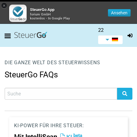
×
SteuerGo App
Ansehen
forium GmbH
kostenlos - In Google Play
22
DIE GANZE WELT DES STEUERWISSENS
SteuerGo FAQs
KI-POWER FÜR IHRE STEUER:
beta
Mit
IntelliScan