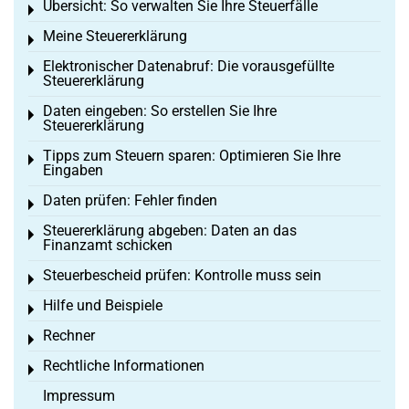
Übersicht: So verwalten Sie Ihre Steuerfälle
Toggle menu
Meine Steuererklärung
Toggle menu
Elektronischer Datenabruf: Die vorausgefüllte
Toggle menu
Steuererklärung
Daten eingeben: So erstellen Sie Ihre
Toggle menu
Steuererklärung
Tipps zum Steuern sparen: Optimieren Sie Ihre
Toggle menu
Eingaben
Daten prüfen: Fehler finden
Toggle menu
Steuererklärung abgeben: Daten an das
Toggle menu
Finanzamt schicken
Steuerbescheid prüfen: Kontrolle muss sein
Toggle menu
Hilfe und Beispiele
Toggle menu
Rechner
Toggle menu
Rechtliche Informationen
Toggle menu
Impressum