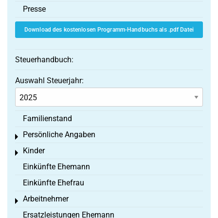
Presse
Download des kostenlosen Programm-Handbuchs als .pdf Datei
Steuerhandbuch:
Auswahl Steuerjahr:
Familienstand
Persönliche Angaben
Toggle menu
Kinder
Toggle menu
Einkünfte Ehemann
Einkünfte Ehefrau
Arbeitnehmer
Toggle menu
Ersatzleistungen Ehemann