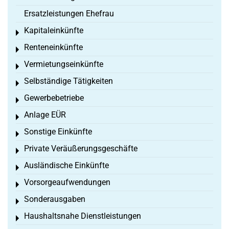
Ersatzleistungen Ehefrau
Kapitaleinkünfte
Toggle menu
Renteneinkünfte
Toggle menu
Vermietungseinkünfte
Toggle menu
Selbständige Tätigkeiten
Toggle menu
Gewerbebetriebe
Toggle menu
Anlage EÜR
Toggle menu
Sonstige Einkünfte
Toggle menu
Private Veräußerungsgeschäfte
Toggle menu
Ausländische Einkünfte
Toggle menu
Vorsorgeaufwendungen
Toggle menu
Sonderausgaben
Toggle menu
Haushaltsnahe Dienstleistungen
Toggle menu