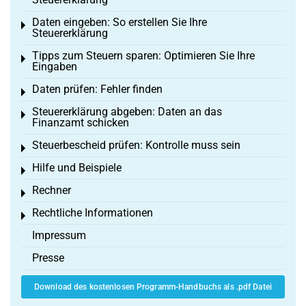
Daten eingeben: So erstellen Sie Ihre
Toggle menu
Steuererklärung
Tipps zum Steuern sparen: Optimieren Sie Ihre
Toggle menu
Eingaben
Daten prüfen: Fehler finden
Toggle menu
Steuererklärung abgeben: Daten an das
Toggle menu
Finanzamt schicken
Steuerbescheid prüfen: Kontrolle muss sein
Toggle menu
Hilfe und Beispiele
Toggle menu
Rechner
Toggle menu
Rechtliche Informationen
Toggle menu
Impressum
Presse
Download des kostenlosen Programm-Handbuchs als .pdf Datei