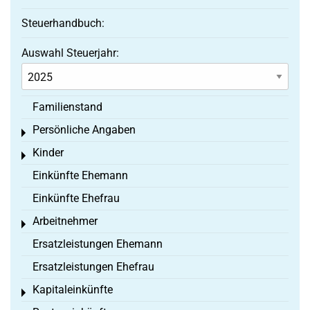
Steuerhandbuch:
Auswahl Steuerjahr:
Familienstand
Persönliche Angaben
Toggle menu
Kinder
Toggle menu
Einkünfte Ehemann
Einkünfte Ehefrau
Arbeitnehmer
Toggle menu
Ersatzleistungen Ehemann
Ersatzleistungen Ehefrau
Kapitaleinkünfte
Toggle menu