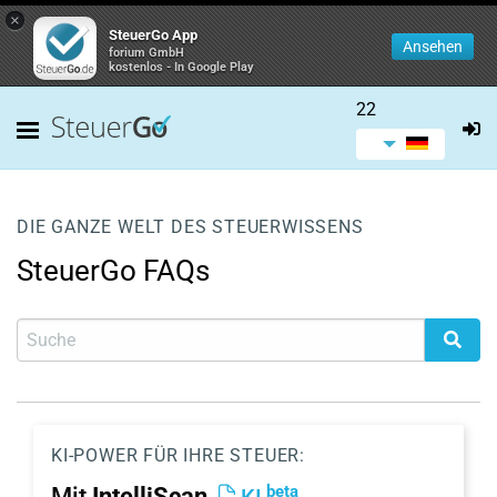
×
SteuerGo App
Ansehen
forium GmbH
kostenlos - In Google Play
22
DIE GANZE WELT DES STEUERWISSENS
SteuerGo FAQs
KI-POWER FÜR IHRE STEUER:
beta
Mit
IntelliScan