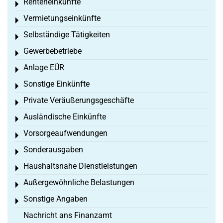
Renteneinkünfte
Toggle menu
Vermietungseinkünfte
Toggle menu
Selbständige Tätigkeiten
Toggle menu
Gewerbebetriebe
Toggle menu
Anlage EÜR
Toggle menu
Sonstige Einkünfte
Toggle menu
Private Veräußerungsgeschäfte
Toggle menu
Ausländische Einkünfte
Toggle menu
Vorsorgeaufwendungen
Toggle menu
Sonderausgaben
Toggle menu
Haushaltsnahe Dienstleistungen
Toggle menu
Außergewöhnliche Belastungen
Toggle menu
Sonstige Angaben
Toggle menu
Nachricht ans Finanzamt