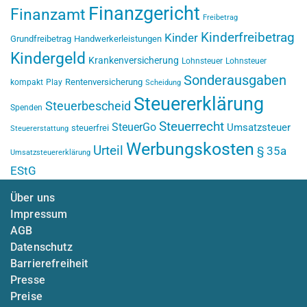
Finanzgericht
Finanzamt
Freibetrag
Kinderfreibetrag
Kinder
Grundfreibetrag
Handwerkerleistungen
Kindergeld
Krankenversicherung
Lohnsteuer
Lohnsteuer
Sonderausgaben
Rentenversicherung
kompakt
Play
Scheidung
Steuererklärung
Steuerbescheid
Spenden
Steuerrecht
SteuerGo
Umsatzsteuer
steuerfrei
Steuererstattung
Werbungskosten
Urteil
§ 35a
Umsatzsteuererklärung
EStG
Über uns
Impressum
AGB
Datenschutz
Barrierefreiheit
Presse
Preise