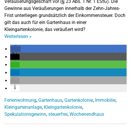
Veräußerungsgeschäft vor (§ 23 Abs. 1 Nr. 1 EStG). Die
Gewinne aus Veräußerungen innerhalb der Zehn-Jahres-
Frist unterliegen grundsätzlich der Einkommensteuer. Doch
gilt das auch für ein Gartenhaus in einer
Kleingartenkolonie, das veräußert wird?
Weiterlesen
»
Ferienwohnung
,
Gartenhaus
,
Gartenkolonie
,
Immobilie
,
Kleingartenanlage
,
Kleingartenkolonie
,
Spekulationsgewinn
,
steuerfrei
,
Wochenendhaus