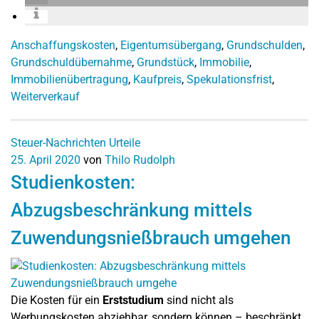
Anschaffungskosten
,
Eigentumsübergang
,
Grundschulden
,
Grundschuldübernahme
,
Grundstück
,
Immobilie
,
Immobilienübertragung
,
Kaufpreis
,
Spekulationsfrist
,
Weiterverkauf
Steuer-Nachrichten
Urteile
25. April 2020
von
Thilo Rudolph
Studienkosten:
Abzugsbeschränkung mittels
Zuwendungsnießbrauch umgehen
Die Kosten für ein
Erststudium
sind nicht als
Werbungskosten abziehbar, sondern können – beschränkt