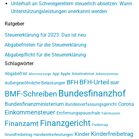
Unterhalt an Schwiegereltern steuerlich absetzen: Wann
Unterstützungsleistungen anerkannt werden
Ratgeber
Steuererklärung für 2023: Das ist neu
Abgabefristen für die Steuererklärung
Abgabepflicht für die Steuererklärung
Schlagwörter
Abgabefrist
App
Apple
Arbeitnehmer
Altersvorsorge
Arbeitszimmer
BFH-Urteil
BFH
Außergewöhnliche Belastungen
BMF
Bundesfinanzhof
BMF-Schreiben
Bundesfinanzministerium
Corona
Bundesverfassungsgericht
Einkommensteuer
Entfernungspauschale
Fahrtkosten
Finanzgericht
Finanzamt
Freibetrag
Kinderfreibetrag
Kinder
Grundfreibetrag
Handwerkerleistungen