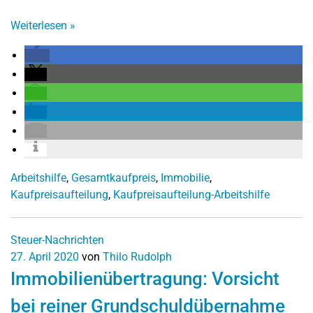
Weiterlesen
»
Arbeitshilfe
,
Gesamtkaufpreis
,
Immobilie
,
Kaufpreisaufteilung
,
Kaufpreisaufteilung-Arbeitshilfe
Steuer-Nachrichten
27. April 2020
von
Thilo Rudolph
Immobilienübertragung: Vorsicht
bei reiner Grundschuldübernahme