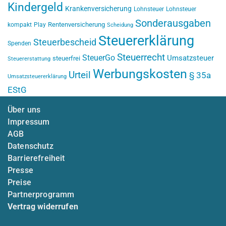
Kindergeld
Krankenversicherung
Lohnsteuer
Lohnsteuer
Sonderausgaben
Rentenversicherung
kompakt
Play
Scheidung
Steuererklärung
Steuerbescheid
Spenden
Steuerrecht
SteuerGo
Umsatzsteuer
steuerfrei
Steuererstattung
Werbungskosten
Urteil
§ 35a
Umsatzsteuererklärung
EStG
Über uns
Impressum
AGB
Datenschutz
Barrierefreiheit
Presse
Preise
Partnerprogramm
Vertrag widerrufen