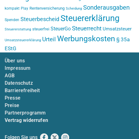
Sonderausgaben
Rentenversicherung
kompakt
Play
Scheidung
Steuererklärung
Steuerbescheid
Spenden
Steuerrecht
SteuerGo
Umsatzsteuer
steuerfrei
Steuererstattung
Werbungskosten
Urteil
§ 35a
Umsatzsteuererklärung
EStG
Über uns
Impressum
AGB
Datenschutz
Barrierefreiheit
Presse
Preise
Partnerprogramm
Vertrag widerrufen
Folgen Sie uns
Facebook
X
Instagram