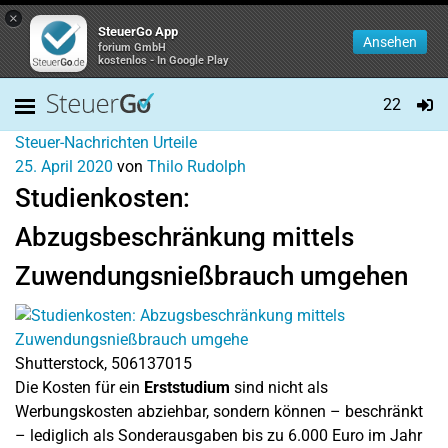
×
SteuerGo App
Ansehen
forium GmbH
kostenlos - In Google Play
22
Steuer-Nachrichten
Urteile
25. April 2020
von
Thilo Rudolph
Studienkosten:
Abzugsbeschränkung mittels
Zuwendungsnießbrauch umgehen
Shutterstock, 506137015
Die Kosten für ein
Erststudium
sind nicht als
Werbungskosten abziehbar, sondern können – beschränkt
– lediglich als Sonderausgaben bis zu 6.000 Euro im Jahr