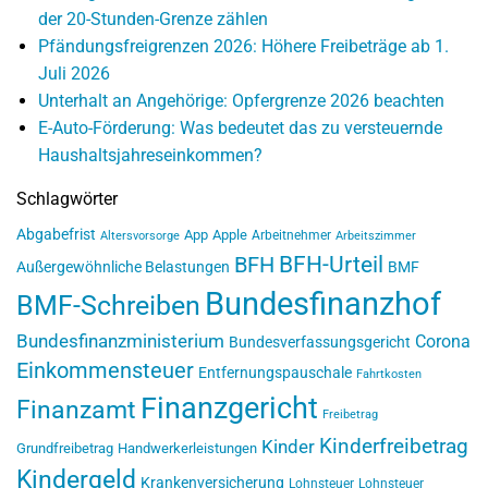
der 20-Stunden-Grenze zählen
Pfändungsfreigrenzen 2026: Höhere Freibeträge ab 1.
Juli 2026
Unterhalt an Angehörige: Opfergrenze 2026 beachten
E-Auto-Förderung: Was bedeutet das zu versteuernde
Haushaltsjahreseinkommen?
Schlagwörter
Abgabefrist
App
Apple
Arbeitnehmer
Altersvorsorge
Arbeitszimmer
BFH-Urteil
BFH
Außergewöhnliche Belastungen
BMF
Bundesfinanzhof
BMF-Schreiben
Bundesfinanzministerium
Corona
Bundesverfassungsgericht
Einkommensteuer
Entfernungspauschale
Fahrtkosten
Finanzgericht
Finanzamt
Freibetrag
Kinderfreibetrag
Kinder
Grundfreibetrag
Handwerkerleistungen
Kindergeld
Krankenversicherung
Lohnsteuer
Lohnsteuer