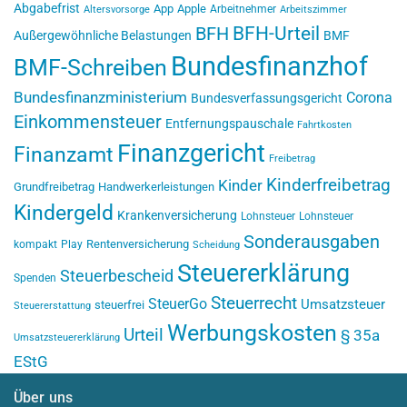
Abgabefrist
App
Apple
Arbeitnehmer
Altersvorsorge
Arbeitszimmer
BFH-Urteil
BFH
Außergewöhnliche Belastungen
BMF
Bundesfinanzhof
BMF-Schreiben
Bundesfinanzministerium
Corona
Bundesverfassungsgericht
Einkommensteuer
Entfernungspauschale
Fahrtkosten
Finanzgericht
Finanzamt
Freibetrag
Kinderfreibetrag
Kinder
Grundfreibetrag
Handwerkerleistungen
Kindergeld
Krankenversicherung
Lohnsteuer
Lohnsteuer
Sonderausgaben
Rentenversicherung
kompakt
Play
Scheidung
Steuererklärung
Steuerbescheid
Spenden
Steuerrecht
SteuerGo
Umsatzsteuer
steuerfrei
Steuererstattung
Werbungskosten
Urteil
§ 35a
Umsatzsteuererklärung
EStG
Über uns