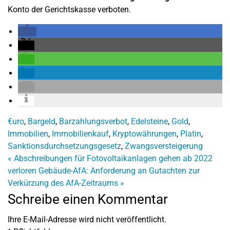
Konto der Gerichtskasse verboten.
€uro
,
Bargeld
,
Barzahlungsverbot
,
Edelsteine
,
Gold
,
Immobilien
,
Immobilienkauf
,
Kryptowährungen
,
Platin
,
Sanktionsdurchsetzungsgesetz
,
Zwangsversteigerung
«
Abschreibungen für Fotovoltaikanlagen gehen ab 2022
verloren
Gebäude-AfA: Anforderung an Gutachten zur
Verkürzung des AfA-Zeitraums
»
Schreibe einen Kommentar
Ihre E-Mail-Adresse wird nicht veröffentlicht.