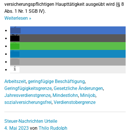
versicherungspflichtigen Haupttätigkeit ausgeübt wird (§ 8
Abs. 1 Nr. 1 SGB IV).
Weiterlesen
»
Arbeitszeit
,
geringfügige Beschäftigung
,
Geringfügigkeitsgrenze
,
Gesetzliche Änderungen
,
Jahresverdienstgrenze
,
Mindestlohn
,
Minijob
,
sozialversicherungsfrei
,
Verdienstobergrenze
Steuer-Nachrichten
Urteile
4. Mai 2023
von
Thilo Rudolph