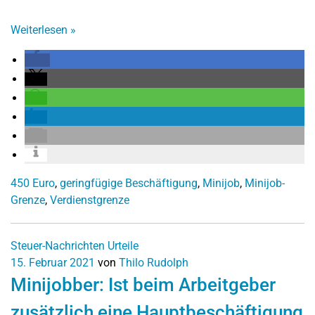
Weiterlesen
»
450 Euro
,
geringfügige Beschäftigung
,
Minijob
,
Minijob-
Grenze
,
Verdienstgrenze
Steuer-Nachrichten
Urteile
15. Februar 2021
von
Thilo Rudolph
Minijobber: Ist beim Arbeitgeber
zusätzlich eine Hauptbeschäftigung