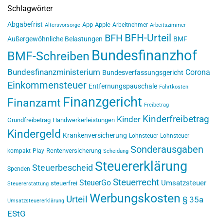
Schlagwörter
Abgabefrist
App
Apple
Arbeitnehmer
Altersvorsorge
Arbeitszimmer
BFH-Urteil
BFH
Außergewöhnliche Belastungen
BMF
Bundesfinanzhof
BMF-Schreiben
Bundesfinanzministerium
Corona
Bundesverfassungsgericht
Einkommensteuer
Entfernungspauschale
Fahrtkosten
Finanzgericht
Finanzamt
Freibetrag
Kinderfreibetrag
Kinder
Grundfreibetrag
Handwerkerleistungen
Kindergeld
Krankenversicherung
Lohnsteuer
Lohnsteuer
Sonderausgaben
Rentenversicherung
kompakt
Play
Scheidung
Steuererklärung
Steuerbescheid
Spenden
Steuerrecht
SteuerGo
Umsatzsteuer
steuerfrei
Steuererstattung
Werbungskosten
Urteil
§ 35a
Umsatzsteuererklärung
EStG