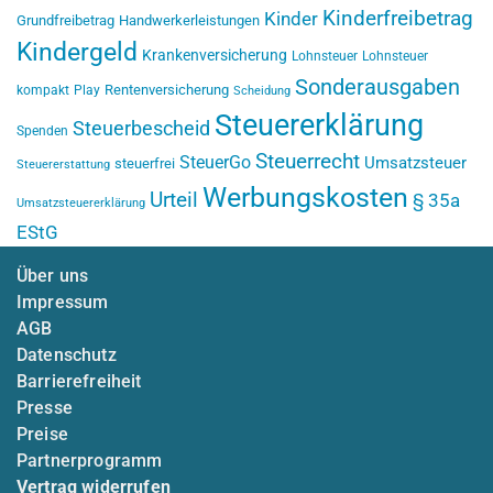
Kinderfreibetrag
Kinder
Grundfreibetrag
Handwerkerleistungen
Kindergeld
Krankenversicherung
Lohnsteuer
Lohnsteuer
Sonderausgaben
Rentenversicherung
kompakt
Play
Scheidung
Steuererklärung
Steuerbescheid
Spenden
Steuerrecht
SteuerGo
Umsatzsteuer
steuerfrei
Steuererstattung
Werbungskosten
Urteil
§ 35a
Umsatzsteuererklärung
EStG
Über uns
Impressum
AGB
Datenschutz
Barrierefreiheit
Presse
Preise
Partnerprogramm
Vertrag widerrufen