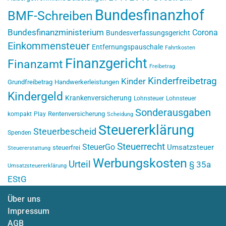
Bundesfinanzhof
BMF-Schreiben
Bundesfinanzministerium
Corona
Bundesverfassungsgericht
Einkommensteuer
Entfernungspauschale
Fahrtkosten
Finanzgericht
Finanzamt
Freibetrag
Kinderfreibetrag
Kinder
Grundfreibetrag
Handwerkerleistungen
Kindergeld
Krankenversicherung
Lohnsteuer
Lohnsteuer
Sonderausgaben
Rentenversicherung
kompakt
Play
Scheidung
Steuererklärung
Steuerbescheid
Spenden
Steuerrecht
SteuerGo
Umsatzsteuer
steuerfrei
Steuererstattung
Werbungskosten
Urteil
§ 35a
Umsatzsteuererklärung
EStG
Über uns
Impressum
AGB