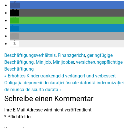
Beschäftigungsverhältnis
,
Finanzgericht
,
geringfügige
Beschäftigung
,
Minijob
,
Minijobber
,
versicherungspflichtige
Beschäftigung
«
Erhöhtes Kinderkrankengeld verlängert und verbessert
Obligația depunerii declarației fiscale datorită indemnizației
de muncă de scurtă durată
»
Schreibe einen Kommentar
Ihre E-Mail-Adresse wird nicht veröffentlicht.
*
Pflichtfelder