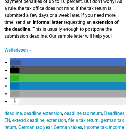
payment penalties of up to 10 percent. But don’t worry! As
a rule, the tax office does not mind if the tax return is
submitted a few days or a week later. If you need more
time, send an
informal letter
requesting an
extension of
the deadline
. This is usually enough to postpone the
submission deadline. Our sample letter will help you!
Weiterlesen
»
deadline
,
deadline extension
,
deadline tax return
,
Deadlines
,
EN
,
extend deadline
,
extension
,
file a tax return
,
german tax
return
,
German tax year
,
German taxes
,
income tax
,
income