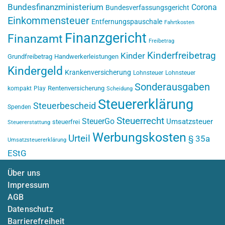
Bundesfinanzministerium
Corona
Bundesverfassungsgericht
Einkommensteuer
Entfernungspauschale
Fahrtkosten
Finanzgericht
Finanzamt
Freibetrag
Kinderfreibetrag
Kinder
Grundfreibetrag
Handwerkerleistungen
Kindergeld
Krankenversicherung
Lohnsteuer
Lohnsteuer
Sonderausgaben
Rentenversicherung
kompakt
Play
Scheidung
Steuererklärung
Steuerbescheid
Spenden
Steuerrecht
SteuerGo
Umsatzsteuer
steuerfrei
Steuererstattung
Werbungskosten
Urteil
§ 35a
Umsatzsteuererklärung
EStG
Über uns
Impressum
AGB
Datenschutz
Barrierefreiheit