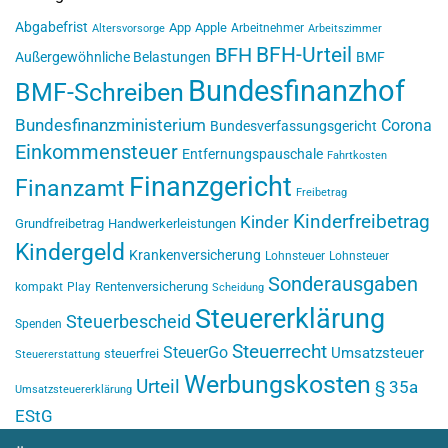
Abgabefrist
App
Apple
Arbeitnehmer
Altersvorsorge
Arbeitszimmer
BFH-Urteil
BFH
Außergewöhnliche Belastungen
BMF
Bundesfinanzhof
BMF-Schreiben
Bundesfinanzministerium
Corona
Bundesverfassungsgericht
Einkommensteuer
Entfernungspauschale
Fahrtkosten
Finanzgericht
Finanzamt
Freibetrag
Kinderfreibetrag
Kinder
Grundfreibetrag
Handwerkerleistungen
Kindergeld
Krankenversicherung
Lohnsteuer
Lohnsteuer
Sonderausgaben
Rentenversicherung
kompakt
Play
Scheidung
Steuererklärung
Steuerbescheid
Spenden
Steuerrecht
SteuerGo
Umsatzsteuer
steuerfrei
Steuererstattung
Werbungskosten
Urteil
§ 35a
Umsatzsteuererklärung
EStG