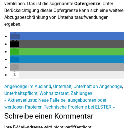
verbleiben. Das ist die sogenannte
Opfergrenze
. Unter
Berücksichtigung dieser Opfergrenze kann sich eine weitere
Abzugsbeschränkung von Unterhaltsaufwendungen
ergeben.
Angehörige im Ausland
,
Unterhalt
,
Unterhalt an Angehörige
,
Unterhaltspflicht
,
Wohnsitzstaat
,
Zahlungen
«
Aktienverluste: Neue Falle bei ausgebuchten oder
wertlosen Papieren
Technische Probleme bei ELSTER
»
Schreibe einen Kommentar
Ihre E-Mail-Adresse wird nicht veröffentlicht.