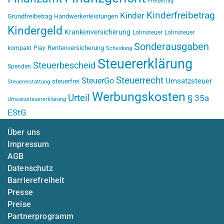
Freibetrag
Kinderfreibetrag
Kinder
Grundfreibetrag
Handwerkerleistungen
Kindergeld
Krankenversicherung
Lohnsteuer
Lohnsteuer
Sonderausgaben
Rentenversicherung
kompakt
Play
Scheidung
Steuererklärung
Steuerbescheid
Spenden
Steuerrecht
SteuerGo
Umsatzsteuer
steuerfrei
Steuererstattung
Werbungskosten
Urteil
§ 35a
Umsatzsteuererklärung
EStG
Über uns
Impressum
AGB
Datenschutz
Barrierefreiheit
Presse
Preise
Partnerprogramm