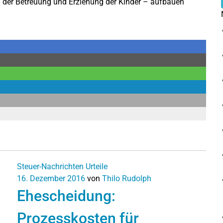
 der Betreuung und Erziehung der Kinder – aufbauen
Steuer-Nachrichten
Urteile
16. Dezember 2016
von
Thilo Rudolph
Ehescheidung:
Prozesskosten für