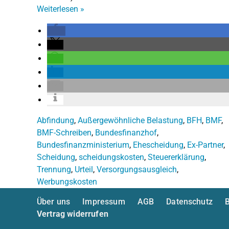
Weiterlesen
»
Abfindung
,
Außergewöhnliche Belastung
,
BFH
,
BMF
,
BMF-Schreiben
,
Bundesfinanzhof
,
Bundesfinanzministerium
,
Ehescheidung
,
Ex-Partner
,
Scheidung
,
scheidungskosten
,
Steuererklärung
,
Trennung
,
Urteil
,
Versorgungsausgleich
,
Werbungskosten
Über uns
Impressum
AGB
Datenschutz
B
Vertrag widerrufen