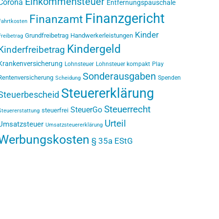
Einkommensteuer
Corona
Entfernungspauschale
Finanzgericht
Finanzamt
Fahrtkosten
Kinder
Grundfreibetrag
Handwerkerleistungen
Freibetrag
Kindergeld
Kinderfreibetrag
Krankenversicherung
Lohnsteuer
Lohnsteuer kompakt
Play
Sonderausgaben
Rentenversicherung
Spenden
Scheidung
Steuererklärung
Steuerbescheid
Steuerrecht
SteuerGo
steuerfrei
Steuererstattung
Urteil
Umsatzsteuer
Umsatzsteuererklärung
Werbungskosten
§ 35a EStG