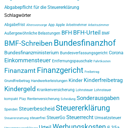
Abgabepflicht für die Steuererklärung
Schlagwörter
Abgabefrist
App
Apple
Arbeitnehmer
Altersvorsorge
Arbeitszimmer
BFH-Urteil
BFH
Außergewöhnliche Belastungen
BMF
Bundesfinanzhof
BMF-Schreiben
Bundesfinanzministerium
Corona
Bundesverfassungsgericht
Einkommensteuer
Entfernungspauschale
Fahrtkosten
Finanzgericht
Finanzamt
Freibetrag
Kinderfreibetrag
Kinder
Grundfreibetrag
Handwerkerleistungen
Kindergeld
Krankenversicherung
Lohnsteuer
Lohnsteuer
Sonderausgaben
Rentenversicherung
kompakt
Play
Scheidung
Steuererklärung
Steuerbescheid
Spenden
Steuerrecht
SteuerGo
Umsatzsteuer
steuerfrei
Steuererstattung
Werbungskosten
Urteil
§ 35a