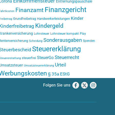
Einkommensteuer
Corona
Entfernungspauschale
Finanzgericht
Finanzamt
Fahrtkosten
Kinder
Grundfreibetrag
Handwerkerleistungen
Freibetrag
Kindergeld
Kinderfreibetrag
Krankenversicherung
Lohnsteuer
Lohnsteuer kompakt
Play
Sonderausgaben
Rentenversicherung
Spenden
Scheidung
Steuererklärung
Steuerbescheid
Steuerrecht
SteuerGo
steuerfrei
Steuererstattung
Urteil
Umsatzsteuer
Umsatzsteuererklärung
Werbungskosten
§ 35a EStG
Folgen Sie uns
Facebook
X
Instagram