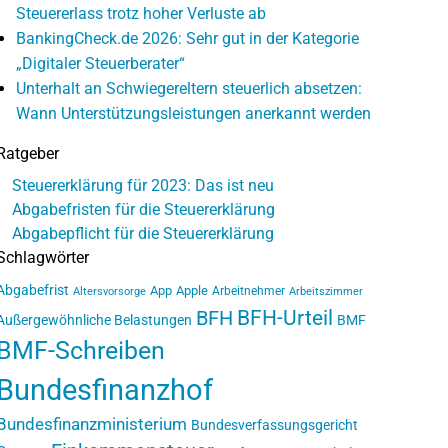
Steuererlass trotz hoher Verluste ab
BankingCheck.de 2026: Sehr gut in der Kategorie
„Digitaler Steuerberater“
Unterhalt an Schwiegereltern steuerlich absetzen:
Wann Unterstützungsleistungen anerkannt werden
Ratgeber
Steuererklärung für 2023: Das ist neu
Abgabefristen für die Steuererklärung
Abgabepflicht für die Steuererklärung
Schlagwörter
Abgabefrist
App
Apple
Arbeitnehmer
Altersvorsorge
Arbeitszimmer
BFH-Urteil
BFH
Außergewöhnliche Belastungen
BMF
BMF-Schreiben
Bundesfinanzhof
Bundesfinanzministerium
Bundesverfassungsgericht