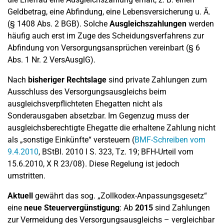
Geldbetrag, eine Abfindung, eine Lebensversicherung u. Ä.
(§ 1408 Abs. 2 BGB). Solche
Ausgleichszahlungen
werden
häufig auch erst im Zuge des Scheidungsverfahrens zur
Abfindung von Versorgungsansprüchen vereinbart (§ 6
Abs. 1 Nr. 2 VersAusglG).
Nach
bisheriger Rechtslage
sind private Zahlungen zum
Ausschluss des Versorgungsausgleichs beim
ausgleichsverpflichteten Ehegatten nicht als
Sonderausgaben absetzbar. Im Gegenzug muss der
ausgleichsberechtigte Ehegatte die erhaltene Zahlung nicht
als „sonstige Einkünfte“ versteuern (
BMF-Schreiben vom
9.4.2010
, BStBl. 2010 I S. 323, Tz. 19; BFH-Urteil vom
15.6.2010, X R 23/08). Diese Regelung ist jedoch
umstritten.
Aktuell
gewährt das sog. „Zollkodex-Anpassungsgesetz“
eine
neue Steuervergünstigung
: Ab
2015
sind Zahlungen
zur Vermeidung des Versorgungsausgleichs – vergleichbar