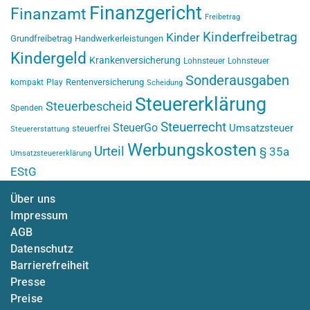
Finanzgericht
Finanzamt
Freibetrag
Kinderfreibetrag
Kinder
Grundfreibetrag
Handwerkerleistungen
Kindergeld
Krankenversicherung
Lohnsteuer
Lohnsteuer
Sonderausgaben
Rentenversicherung
kompakt
Play
Scheidung
Steuererklärung
Steuerbescheid
Spenden
Steuerrecht
SteuerGo
Umsatzsteuer
steuerfrei
Steuererstattung
Werbungskosten
Urteil
§ 35a
Umsatzsteuererklärung
EStG
Über uns
Impressum
AGB
Datenschutz
Barrierefreiheit
Presse
Preise