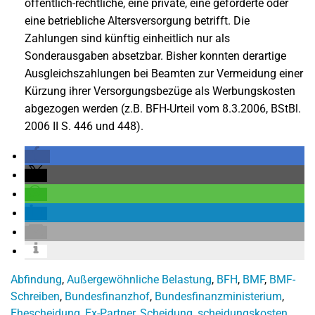
öffentlich-rechtliche, eine private, eine geförderte oder
eine betriebliche Altersversorgung betrifft. Die
Zahlungen sind künftig einheitlich nur als
Sonderausgaben absetzbar. Bisher konnten derartige
Ausgleichszahlungen bei Beamten zur Vermeidung einer
Kürzung ihrer Versorgungsbezüge als Werbungskosten
abgezogen werden (z.B. BFH-Urteil vom 8.3.2006, BStBl.
2006 II S. 446 und 448).
Abfindung
,
Außergewöhnliche Belastung
,
BFH
,
BMF
,
BMF-
Schreiben
,
Bundesfinanzhof
,
Bundesfinanzministerium
,
Ehescheidung
,
Ex-Partner
,
Scheidung
,
scheidungskosten
,