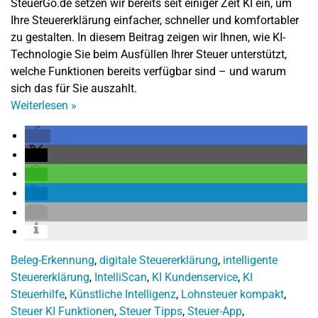
SteuerGo.de setzen wir bereits seit einiger Zeit KI ein, um
Ihre Steuererklärung einfacher, schneller und komfortabler
zu gestalten. In diesem Beitrag zeigen wir Ihnen, wie KI-
Technologie Sie beim Ausfüllen Ihrer Steuer unterstützt,
welche Funktionen bereits verfügbar sind – und warum
sich das für Sie auszahlt.
Weiterlesen
»
Beleg-Erkennung
,
digitale Steuererklärung
,
intelligente
Steuererklärung
,
IntelliScan
,
KI Kundenservice
,
KI
Steuerhilfe
,
Künstliche Intelligenz
,
Lohnsteuer kompakt
,
Steuer KI Funktionen
,
Steuer Tipps
,
Steuer-App
,