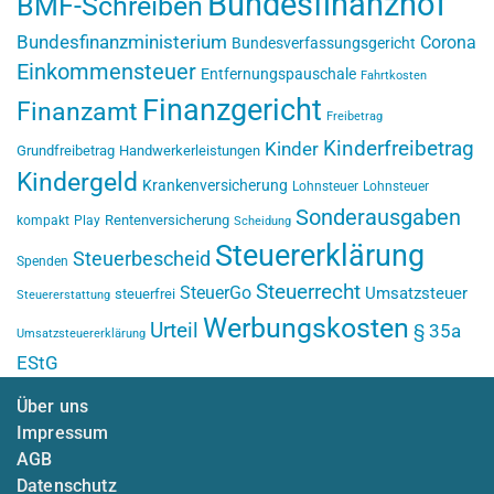
Bundesfinanzhof
BMF-Schreiben
Bundesfinanzministerium
Corona
Bundesverfassungsgericht
Einkommensteuer
Entfernungspauschale
Fahrtkosten
Finanzgericht
Finanzamt
Freibetrag
Kinderfreibetrag
Kinder
Grundfreibetrag
Handwerkerleistungen
Kindergeld
Krankenversicherung
Lohnsteuer
Lohnsteuer
Sonderausgaben
Rentenversicherung
kompakt
Play
Scheidung
Steuererklärung
Steuerbescheid
Spenden
Steuerrecht
SteuerGo
Umsatzsteuer
steuerfrei
Steuererstattung
Werbungskosten
Urteil
§ 35a
Umsatzsteuererklärung
EStG
Über uns
Impressum
AGB
Datenschutz