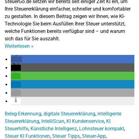
SteuerGo.de setzen wir bereits seit einiger Zeit KI ein, um
Ihre Steuererklärung einfacher, schneller und komfortabler
zu gestalten. In diesem Beitrag zeigen wir Ihnen, wie KI-
Technologie Sie beim Ausfüllen Ihrer Steuer unterstützt,
welche Funktionen bereits verfügbar sind – und warum
sich das für Sie auszahlt.
Weiterlesen
»
Beleg-Erkennung
,
digitale Steuererklärung
,
intelligente
Steuererklärung
,
IntelliScan
,
KI Kundenservice
,
KI
Steuerhilfe
,
Künstliche Intelligenz
,
Lohnsteuer kompakt
,
Steuer KI Funktionen
,
Steuer Tipps
,
Steuer-App
,