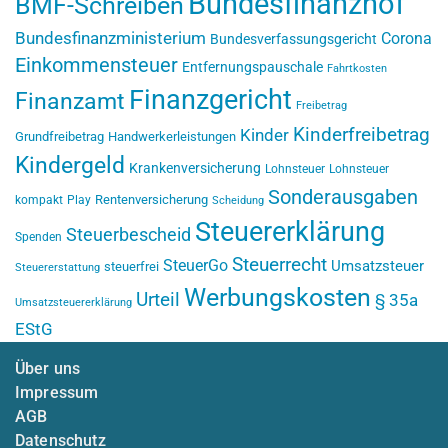
Bundesfinanzhof
BMF-Schreiben
Bundesfinanzministerium
Corona
Bundesverfassungsgericht
Einkommensteuer
Entfernungspauschale
Fahrtkosten
Finanzgericht
Finanzamt
Freibetrag
Kinderfreibetrag
Kinder
Grundfreibetrag
Handwerkerleistungen
Kindergeld
Krankenversicherung
Lohnsteuer
Lohnsteuer
Sonderausgaben
Rentenversicherung
kompakt
Play
Scheidung
Steuererklärung
Steuerbescheid
Spenden
Steuerrecht
SteuerGo
Umsatzsteuer
steuerfrei
Steuererstattung
Werbungskosten
Urteil
§ 35a
Umsatzsteuererklärung
EStG
Über uns
Impressum
AGB
Datenschutz