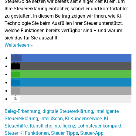
SteuerGo.de setzen wir bereits seit einiger Zeit KI ein, um
Ihre Steuererklärung einfacher, schneller und komfortabler
zu gestalten. In diesem Beitrag zeigen wir Ihnen, wie KI-
Technologie Sie beim Ausfüllen Ihrer Steuer unterstützt,
welche Funktionen bereits verfügbar sind – und warum
sich das für Sie auszahlt.
Weiterlesen
»
Beleg-Erkennung
,
digitale Steuererklärung
,
intelligente
Steuererklärung
,
IntelliScan
,
KI Kundenservice
,
KI
Steuerhilfe
,
Künstliche Intelligenz
,
Lohnsteuer kompakt
,
Steuer KI Funktionen
,
Steuer Tipps
,
Steuer-App
,