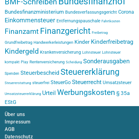
Bundesfinanzhof
BMF-Schreiben
Bundesfinanzministerium
Corona
Bundesverfassungsgericht
Einkommensteuer
Entfernungspauschale
Fahrtkosten
Finanzgericht
Finanzamt
Freibetrag
Kinderfreibetrag
Kinder
Grundfreibetrag
Handwerkerleistungen
Kindergeld
Krankenversicherung
Lohnsteuer
Lohnsteuer
Sonderausgaben
Rentenversicherung
kompakt
Play
Scheidung
Steuererklärung
Steuerbescheid
Spenden
Steuerrecht
SteuerGo
Umsatzsteuer
steuerfrei
Steuererstattung
Werbungskosten
Urteil
§ 35a
Umsatzsteuererklärung
EStG
Über uns
Impressum
AGB
Datenschutz