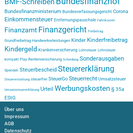
Bundesfinanzhof
BMF-Schreiben
Bundesfinanzministerium
Corona
Bundesverfassungsgericht
Einkommensteuer
Entfernungspauschale
Fahrtkosten
Finanzgericht
Finanzamt
Freibetrag
Kinderfreibetrag
Kinder
Grundfreibetrag
Handwerkerleistungen
Kindergeld
Krankenversicherung
Lohnsteuer
Lohnsteuer
Sonderausgaben
Rentenversicherung
kompakt
Play
Scheidung
Steuererklärung
Steuerbescheid
Spenden
Steuerrecht
SteuerGo
Umsatzsteuer
steuerfrei
Steuererstattung
Werbungskosten
Urteil
§ 35a
Umsatzsteuererklärung
EStG
Über uns
Impressum
AGB
Datenschutz