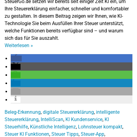
SteuerGo.de setzen wir bereits seit einiger Zeit KI ein, um
Ihre Steuererklärung einfacher, schneller und komfortabler
zu gestalten. In diesem Beitrag zeigen wir Ihnen, wie KI-
Technologie Sie beim Ausfüllen Ihrer Steuer unterstützt,
welche Funktionen bereits verfügbar sind – und warum
sich das für Sie auszahlt.
Weiterlesen
»
Beleg-Erkennung
,
digitale Steuererklärung
,
intelligente
Steuererklärung
,
IntelliScan
,
KI Kundenservice
,
KI
Steuerhilfe
,
Künstliche Intelligenz
,
Lohnsteuer kompakt
,
Steuer KI Funktionen
,
Steuer Tipps
,
Steuer-App
,