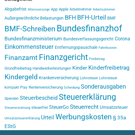
Abgabefrist
App
Apple
Arbeitnehmer
Altersvorsorge
Arbeitszimmer
BFH-Urteil
BFH
Außergewöhnliche Belastungen
BMF
Bundesfinanzhof
BMF-Schreiben
Bundesfinanzministerium
Corona
Bundesverfassungsgericht
Einkommensteuer
Entfernungspauschale
Fahrtkosten
Finanzgericht
Finanzamt
Freibetrag
Kinderfreibetrag
Kinder
Grundfreibetrag
Handwerkerleistungen
Kindergeld
Krankenversicherung
Lohnsteuer
Lohnsteuer
Sonderausgaben
Rentenversicherung
kompakt
Play
Scheidung
Steuererklärung
Steuerbescheid
Spenden
Steuerrecht
SteuerGo
Umsatzsteuer
steuerfrei
Steuererstattung
Werbungskosten
Urteil
§ 35a
Umsatzsteuererklärung
EStG